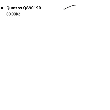
Quatros QS90190
80,00
Kč