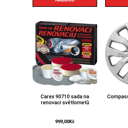
Carex 90710 sada na
Compass 
renovaci světlometů
999,00
Kč