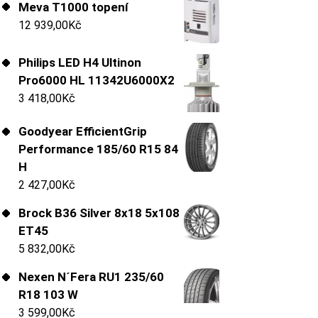
Meva T1000 topení
12 939,00
Kč
Philips LED H4 Ultinon
Pro6000 HL 11342U6000X2
3 418,00
Kč
Goodyear EfficientGrip
Performance 185/60 R15 84
H
2 427,00
Kč
Brock B36 Silver 8x18 5x108
ET45
5 832,00
Kč
Nexen N´Fera RU1 235/60
R18 103 W
3 599,00
Kč