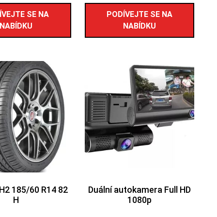
ÍVEJTE SE NA
PODÍVEJTE SE NA
NABÍDKU
NABÍDKU
DH2 185/60 R14 82
Duální autokamera Full HD
H
1080p