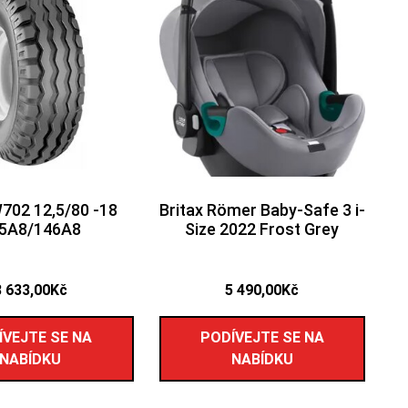
702 12,5/80 -18
Britax Römer Baby-Safe 3 i-
5A8/146A8
Size 2022 Frost Grey
8 633,00
Kč
5 490,00
Kč
ÍVEJTE SE NA
PODÍVEJTE SE NA
NABÍDKU
NABÍDKU