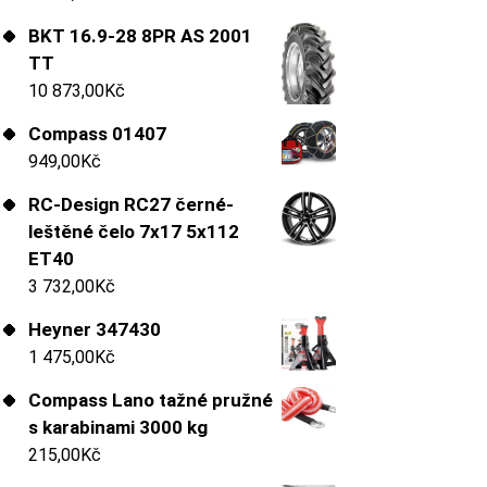
BKT 16.9-28 8PR AS 2001
TT
10 873,00
Kč
Compass 01407
949,00
Kč
RC-Design RC27 černé-
leštěné čelo 7x17 5x112
ET40
3 732,00
Kč
Heyner 347430
1 475,00
Kč
Compass Lano tažné pružné
s karabinami 3000 kg
215,00
Kč