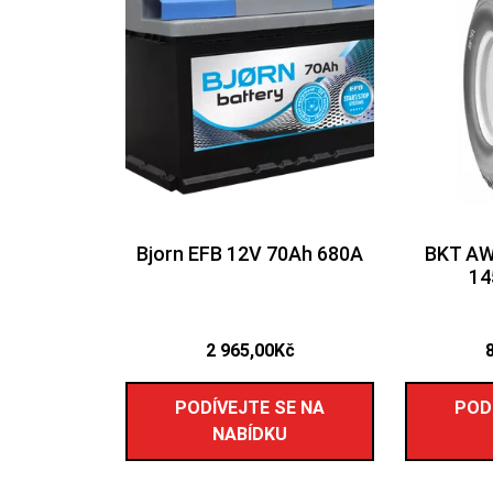
Bjorn EFB 12V 70Ah 680A
BKT AW
14
2 965,00
Kč
PODÍVEJTE SE NA
POD
NABÍDKU