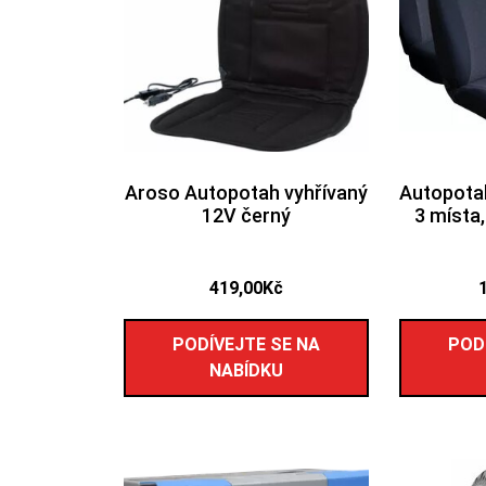
Aroso Autopotah vyhřívaný
Autopota
12V černý
3 místa,
419,00
Kč
PODÍVEJTE SE NA
POD
NABÍDKU