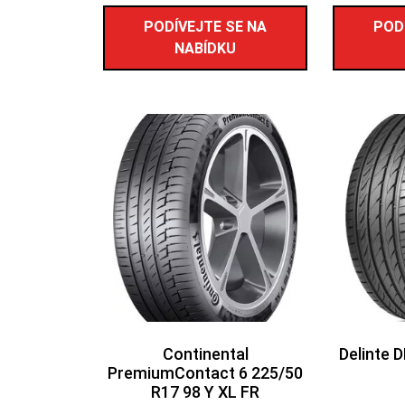
PODÍVEJTE SE NA
POD
NABÍDKU
Continental
Delinte 
PremiumContact 6 225/50
R17 98 Y XL FR