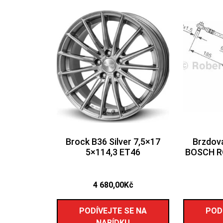
Brock B36 Silver 7,5×17
Brzdov
5×114,3 ET46
BOSCH R
4 680,00
Kč
PODÍVEJTE SE NA
POD
NABÍDKU