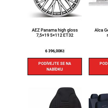
AEZ Panama high gloss
Alca 
7,5×19 5×112 ET32
6 396,00
Kč
PODÍVEJTE SE NA
POD
NABÍDKU