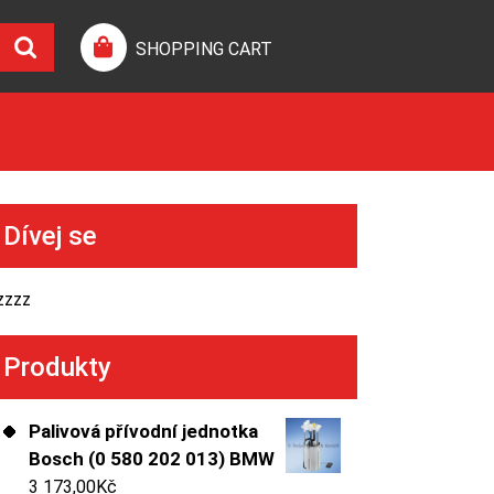
SHOPPING CART
Dívej se
zzzz
Produkty
Palivová přívodní jednotka
Bosch (0 580 202 013) BMW
3 173,00
Kč