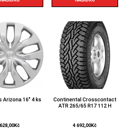
Arizona 16″ 4 ks
Continental Crosscontact
ATR 265/65 R17 112 H
628,00
Kč
4 692,00
Kč