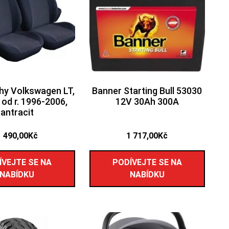
hy Volkswagen LT,
Banner Starting Bull 53030
 od r. 1996-2006,
12V 30Ah 300A
antracit
1 490,00
Kč
1 717,00
Kč
ÍVEJTE SE NA
PODÍVEJTE SE NA
NABÍDKU
NABÍDKU