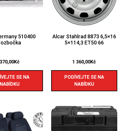
Germany 510400
Alcar Stahlrad 8873 6,5×16
rozbočka
5×114,3 ET50 66
370,00
Kč
1 360,00
Kč
ÍVEJTE SE NA
PODÍVEJTE SE NA
NABÍDKU
NABÍDKU