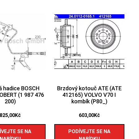
á hadice BOSCH
Brzdový kotouč ATE (ATE
OBERT (1 987 476
412165) VOLVO V70 I
200)
kombík (P80_)
825,00
Kč
603,00
Kč
ÍVEJTE SE NA
PODÍVEJTE SE NA
NABÍDKU
NABÍDKU