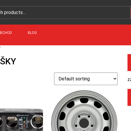
BCHOD
BLOG
”
UŠKY
z