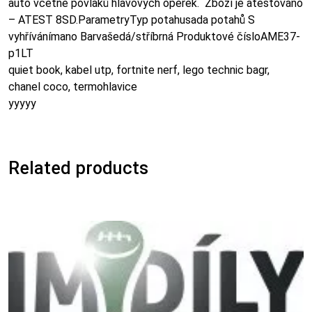
auto včetně povlaků hlavových opěrek. Zboží je atestováno
– ATEST 8SD.ParametryTyp potahusada potahů S
vyhřívánímano Barvašedá/stříbrná Produktové čísloAME37-
p1LT
quiet book, kabel utp, fortnite nerf, lego technic bagr,
chanel coco, termohlavice
yyyyy
Related products