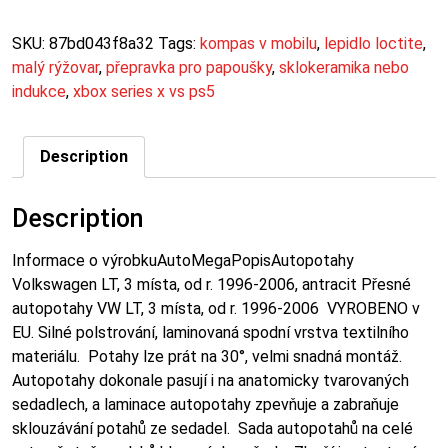
SKU:
87bd043f8a32
Tags:
kompas v mobilu
,
lepidlo loctite
,
malý rýžovar
,
přepravka pro papoušky
,
sklokeramika nebo
indukce
,
xbox series x vs ps5
Description
Description
Informace o výrobkuAutoMegaPopisAutopotahy
Volkswagen LT, 3 místa, od r. 1996-2006, antracit Přesné
autopotahy VW LT, 3 místa, od r. 1996-2006 VYROBENO v
EU. Silné polstrování, laminovaná spodní vrstva textilního
materiálu. Potahy lze prát na 30°, velmi snadná montáž.
Autopotahy dokonale pasují i na anatomicky tvarovaných
sedadlech, a laminace autopotahy zpevňuje a zabraňuje
sklouzávání potahů ze sedadel. Sada autopotahů na celé