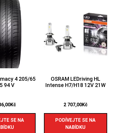
rimacy 4 205/65
OSRAM LEDriving HL
5 94 V
Intense H7/H18 12V 21W
86,00
Kč
2 707,00
Kč
JTE SE NA
PODÍVEJTE SE NA
BÍDKU
NABÍDKU