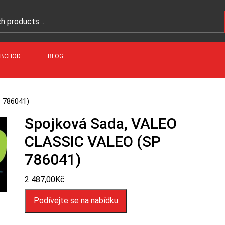
BCHOD
BLOG
 786041)
Spojková Sada, VALEO
CLASSIC VALEO (SP
786041)
2 487,00
Kč
Podívejte se na nabídku