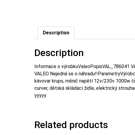
Description
Description
Informace o výrobkuValeoPopisVAL_786041 V
VALEO Nejedná se o náhradu!!ParametryVýrob
kávovar krups, měnič napětí 12v/230v 1000w čis
curver, dětská skládací židle, elektrický strouh
yyyyy
Related products