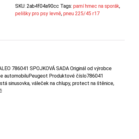
SKU:
2ab4f04a90cc
Tags:
parní hrnec na sporák
,
pelíšky pro psy levně
,
pneu 225/45 r17
ALEO 786041 SPOJKOVÁ SADA Originál od výrobce
ce automobiluPeugeot Produktové číslo786041
tá sinusovka, váleček na chlupy, protect na štěnice,
ač