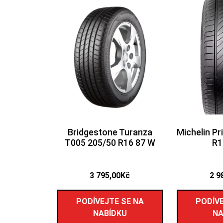
Bridgestone Turanza
Michelin P
T005 205/50 R16 87 W
R1
3 795,00
Kč
2 9
PODÍVEJTE SE NA
PODÍVE
NABÍDKU
NA