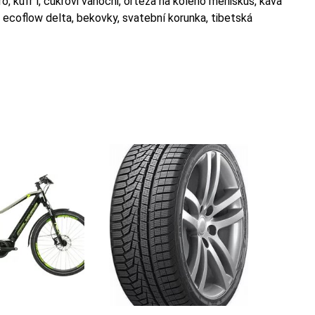
o, kufr l, cukrovi vanocni, ortéza na koleno meniskus, káva
r, ecoflow delta, bekovky, svatební korunka, tibetská