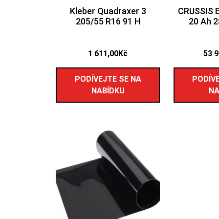
Kleber Quadraxer 3
CRUSSIS E
205/55 R16 91 H
20 Ah 2
1 611,00
Kč
53 
PODÍVEJTE SE NA
PODÍVE
NABÍDKU
NA