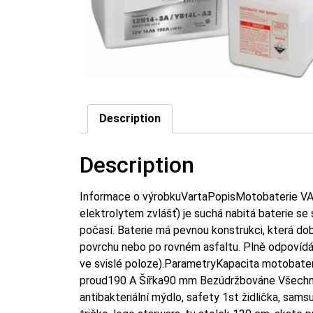
Description
Description
Informace o výrobkuVartaPopisMotobaterie VA
elektrolytem zvlášť) je suchá nabitá baterie s
počasí. Baterie má pevnou konstrukci, která do
povrchu nebo po rovném asfaltu. Plně odpovídá
ve svislé poloze).ParametryKapacita motobat
proud190 A Šířka90 mm Bezúdržbováne Všechn
antibakteriální mýdlo, safety 1st židlička, samsu