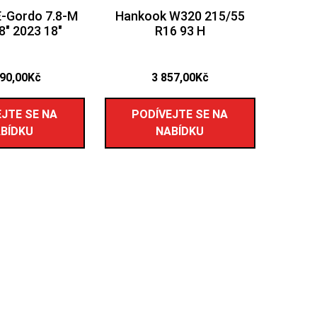
-Gordo 7.8-M
Hankook W320 215/55
8″ 2023 18″
R16 93 H
990,00
Kč
3 857,00
Kč
JTE SE NA
PODÍVEJTE SE NA
BÍDKU
NABÍDKU