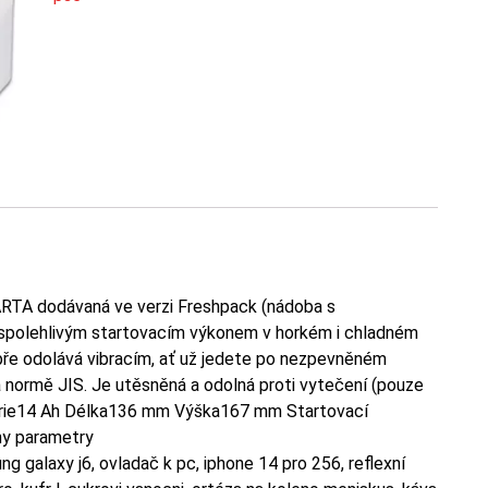
RTA dodávaná ve verzi Freshpack (nádoba s
e spolehlivým startovacím výkonem v horkém i chladném
bře odolává vibracím, ať už jedete po nezpevněném
 normě JIS. Je utěsněná a odolná proti vytečení (pouze
erie14 Ah Délka136 mm Výška167 mm Startovací
y parametry
ng galaxy j6, ovladač k pc, iphone 14 pro 256, reflexní