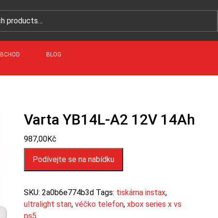
BCHOD
BLOG
Varta YB14L-A2 12V 14Ah
987,00
Kč
Podívejte se na nabídku
SKU:
2a0b6e774b3d
Tags:
tiskárna instax
,
ultralight stan
,
véčko telefon
,
xbox series x vs
ps5