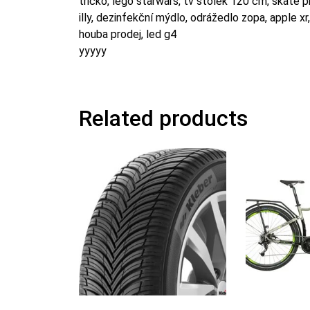
tričko, lego starwars, tv stolek 120 cm, skate pr
illy, dezinfekční mýdlo, odrážedlo zopa, apple x
houba prodej, led g4
yyyyy
Related products