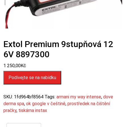
Extol Premium 9stupňová 12
6V 8897300
1 250,00
Kč
Podívejte se na nabídku
SKU:
1fd964bf8564
Tags:
armani my way intense
,
dove
derma spa
,
ok google v češtině
,
prostředek na čištění
pračky
,
tiskárna instax