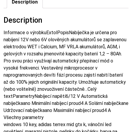
Description
Description
Informace o výrobkuExtolPopisNabíječka je určena pro
nabíjení 12V nebo 6V olověných akumulátorů se zaplavenou
elektrodou WET i Calcium, MF VRLA akumulátorů, AGM, i
gelových v rozsahu jmenovité kapacity baterií 1,2 – 80Ah.
Pro svou práci využívají automatický přepínací mód o
vysoké frekvenci. Vestavěný mikroprocesor v
naprogramovaných devíti fází procesu zajistí nabití baterií
až do 100% jejich originální kapacity. Umožňuje automaticky
(nebo volitelně) znovuoživení částečně…Celý
textParametryNabíjecí napětí6/12 V Automatická
nabíječkaano Minimální nabíjecí proud4 A Solární nabíječkane
Udržovací nabíječkaano Maximální nabíjecí proud4 A
Všechny parametry
windows 10 key, adidas terrex mid gtx k, vánoční led
osvětlení, masazní pistole, peřinky do kočárku, barva na