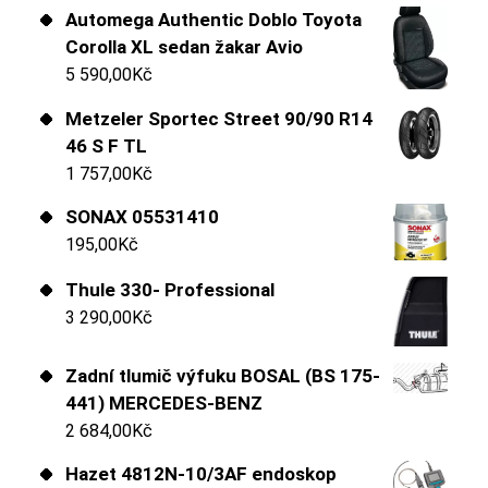
Automega Authentic Doblo Toyota
Corolla XL sedan žakar Avio
5 590,00
Kč
Metzeler Sportec Street 90/90 R14
46 S F TL
1 757,00
Kč
SONAX 05531410
195,00
Kč
Thule 330- Professional
3 290,00
Kč
Zadní tlumič výfuku BOSAL (BS 175-
441) MERCEDES-BENZ
2 684,00
Kč
Hazet 4812N-10/3AF endoskop