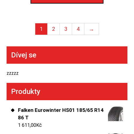
1
2
3
4
→
Dívej se
zzzzz
Produkty
Falken Eurowinter HS01 185/65 R14
86 T
1 611,00
Kč