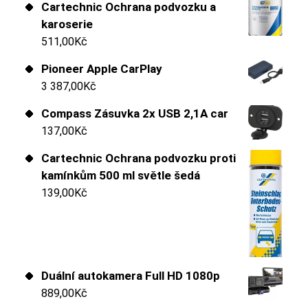
Cartechnic Ochrana podvozku a
karoserie
511,00
Kč
Pioneer Apple CarPlay
3 387,00
Kč
Compass Zásuvka 2x USB 2,1A car
137,00
Kč
Cartechnic Ochrana podvozku proti
kamínkům 500 ml světle šedá
139,00
Kč
Duální autokamera Full HD 1080p
889,00
Kč