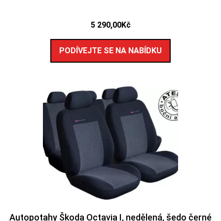
5 290,00
Kč
PODÍVEJTE SE NA NABÍDKU
Autopotahy Škoda Octavia I, nedělená, šedo černé