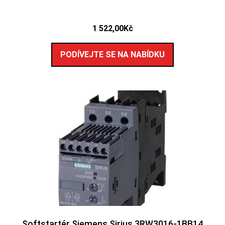
1 522,00
Kč
PODÍVEJTE SE NA NABÍDKU
Softstartér Siemens Sirius 3RW3016-1BB14