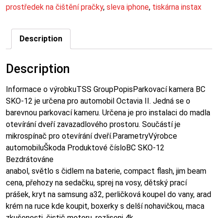
prostředek na čištění pračky
,
sleva iphone
,
tiskárna instax
Description
Description
Informace o výrobkuTSS GroupPopisParkovací kamera BC
SKO-12 je určena pro automobil Octavia II. Jedná se o
barevnou parkovací kameru. Určena je pro instalaci do madla
otevírání dveří zavazadlového prostoru. Součástí je
mikrospínač pro otevírání dveří.ParametryVýrobce
automobiluŠkoda Produktové čísloBC SKO-12
Bezdrátováne
anabol, světlo s čidlem na baterie, compact flash, jim beam
cena, přehozy na sedačku, sprej na vosy, dětský prací
prášek, kryt na samsung a32, perličková koupel do vany, arad
krém na ruce kde koupit, boxerky s delší nohavičkou, maca
zkušenosti, čistič motoru, rozliseni 4k