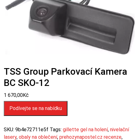
TSS Group Parkovací Kamera
BC SKO-12
1 670,00
Kč
Podívejte se na nabídku
SKU:
9b4e72711e5f
Tags:
gillette gel na holení
,
nivelační
lasery
,
obaly na oblečení
,
prehozynapostel.cz recenze
,