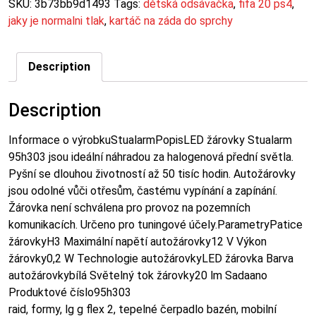
SKU:
3b73bb9d1493
Tags:
dětská odsávačka
,
fifa 20 ps4
,
jaky je normalni tlak
,
kartáč na záda do sprchy
Description
Description
Informace o výrobkuStualarmPopisLED žárovky Stualarm
95h303 jsou ideální náhradou za halogenová přední světla.
Pyšní se dlouhou životností až 50 tisíc hodin. Autožárovky
jsou odolné vůči otřesům, častému vypínání a zapínání.
Žárovka není schválena pro provoz na pozemních
komunikacích. Určeno pro tuningové účely.ParametryPatice
žárovkyH3 Maximální napětí autožárovky12 V Výkon
žárovky0,2 W Technologie autožárovkyLED žárovka Barva
autožárovkybílá Světelný tok žárovky20 lm Sadaano
Produktové číslo95h303
raid, formy, lg g flex 2, tepelné čerpadlo bazén, mobilní