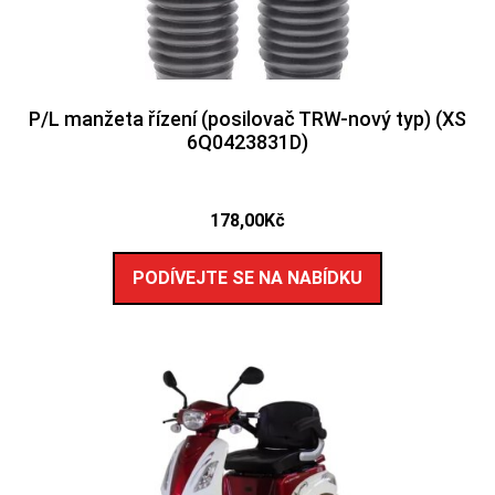
P/L manžeta řízení (posilovač TRW-nový typ) (XS
6Q0423831D)
178,00
Kč
PODÍVEJTE SE NA NABÍDKU