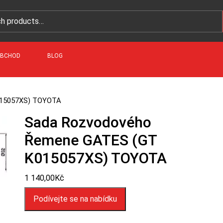
BCHOD
BLOG
015057XS) TOYOTA
Sada Rozvodového
Řemene GATES (GT
K015057XS) TOYOTA
1 140,00
Kč
Podívejte se na nabídku