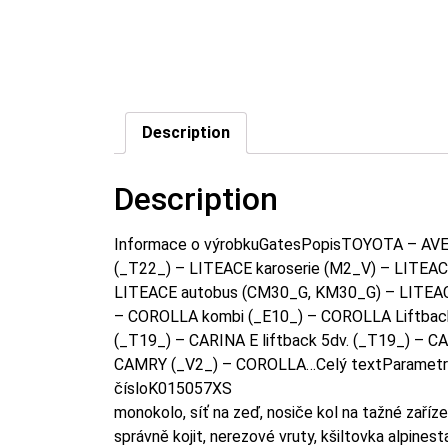
Description
Description
Informace o výrobkuGatesPopisTOYOTA – AVENS
(_T22_) – LITEACE karoserie (M2_V) – LITEAC
LITEACE autobus (CM30_G, KM30_G) – LITEAC
– COROLLA kombi (_E10_) – COROLLA Liftback
(_T19_) – CARINA E liftback 5dv. (_T19_) – C
CAMRY (_V2_) – COROLLA…Celý textParametr
čísloK015057XS
monokolo, síť na zeď, nosiče kol na tažné zaříze
správně kojit, nerezové vruty, kšiltovka alpine