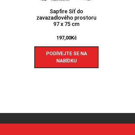
Sapfire Síť do
zavazadlového prostoru
97 x 75 cm
197,00
Kč
PODÍVEJTE SE NA
NABÍDKU