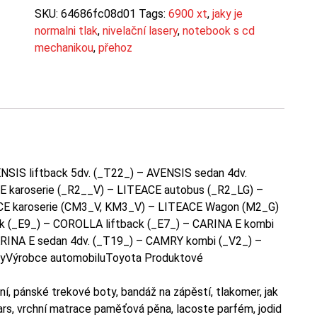
SKU:
64686fc08d01
Tags:
6900 xt
,
jaky je
normalni tlak
,
nivelační lasery
,
notebook s cd
mechanikou
,
přehoz
IS liftback 5dv. (_T22_) – AVENSIS sedan 4dv.
E karoserie (_R2__V) – LITEACE autobus (_R2_LG) –
E karoserie (CM3_V, KM3_V) – LITEACE Wagon (M2_G)
 (_E9_) – COROLLA liftback (_E7_) – CARINA E kombi
ARINA E sedan 4dv. (_T19_) – CAMRY kombi (_V2_) –
yVýrobce automobiluToyota Produktové
ní, pánské trekové boty, bandáž na zápěstí, tlakomer, jak
stars, vrchní matrace paměťová pěna, lacoste parfém, jodid