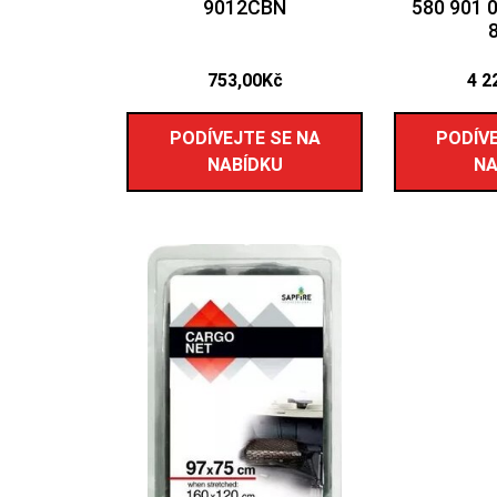
9012CBN
580 901 
753,00
Kč
4 2
PODÍVEJTE SE NA
PODÍVE
NABÍDKU
NA