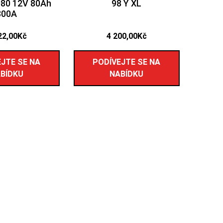
080 12V 80Ah
98 Y XL
800A
22,00
Kč
4 200,00
Kč
JTE SE NA
PODÍVEJTE SE NA
BÍDKU
NABÍDKU