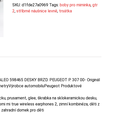
SKU:
d1fde27a0969
Tags:
boby pro miminka
,
gtr
2
,
stříbrné náušnice levně
,
trsátka
LEO 598465 DESKY BRZD. PEUGEOT P. 307 00- Originál
ametryVýrobce automobiluPeugeot Produktové
tacku, prusament, glee, škrabka na sklokeramickou desku,
omi mi true wireless earphones 2, zimní kombinéza, děti z
 zahradní domek pro děti