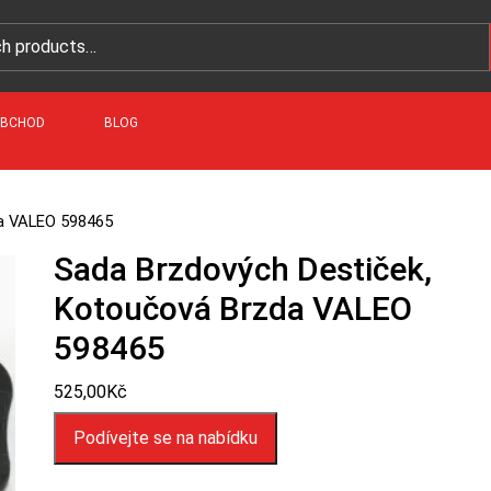
BCHOD
BLOG
da VALEO 598465
Sada Brzdových Destiček,
Kotoučová Brzda VALEO
598465
525,00
Kč
Podívejte se na nabídku