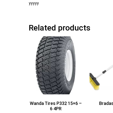
yyyyy
Related products
Wanda Tires P332 15×6 –
Brada
6 4PR