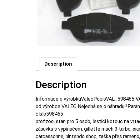
Description
Description
Informace o výrobkuValeoPopisVAL_598465 VA
od výrobce VALEO Nejedná se o náhradu!!Par
číslo598465
profizoo, stan pro 5 osob, lestici kotouc na vr
zásuvka s vypínačem, gillette mach 3 turbo, xia
carcassonne, nintendo shop, taška přes rameno,