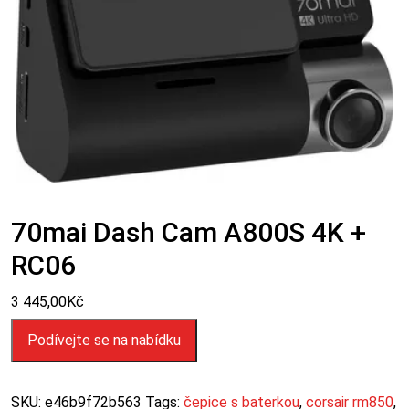
70mai Dash Cam A800S 4K +
RC06
3 445,00
Kč
Podívejte se na nabídku
SKU:
e46b9f72b563
Tags:
čepice s baterkou
,
corsair rm850
,