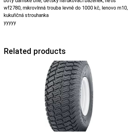
boty dámské bílé, dětský nafukovací bazének, netis
wf2780, mikrovlnná trouba levně do 1000 kč, lenovo m10,
kukuřičná strouhanka
yyyyy
Related products