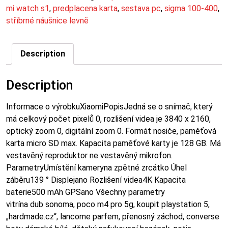
mi watch s1
,
predplacena karta
,
sestava pc
,
sigma 100-400
,
stříbrné náušnice levně
Description
Description
Informace o výrobkuXiaomiPopisJedná se o snímač, který
má celkový počet pixelů 0, rozlišení videa je 3840 x 2160,
optický zoom 0, digitální zoom 0. Formát nosiče, paměťová
karta micro SD max. Kapacita paměťové karty je 128 GB. Má
vestavěný reproduktor ne vestavěný mikrofon.
ParametryUmístění kameryna zpětné zrcátko Úhel
záběru139 ° Displejano Rozlišení videa4K Kapacita
baterie500 mAh GPSano Všechny parametry
vitrína dub sonoma, poco m4 pro 5g, koupit playstation 5,
„hardmade.cz“, lancome parfem, přenosný záchod, converse