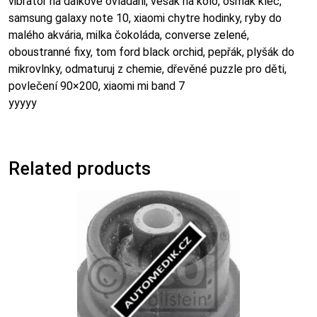
vibrator na dalkove ovladani, věšák na kolo, osmak klec,
samsung galaxy note 10, xiaomi chytre hodinky, ryby do
malého akvária, milka čokoláda, converse zelené,
oboustranné fixy, tom ford black orchid, pepřák, plyšák do
mikrovlnky, odmaturuj z chemie, dřevěné puzzle pro děti,
povlečení 90×200, xiaomi mi band 7
yyyyy
Related products