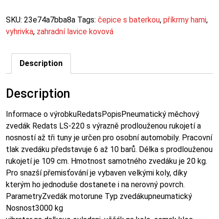
SKU:
23e74a7bba8a
Tags:
čepice s baterkou
,
příkrmy hami
,
vyhrivka
,
zahradní lavice kovová
Description
Description
Informace o výrobkuRedatsPopisPneumatický měchový
zvedák Redats LS-220 s výrazně prodlouženou rukojetí a
nosností až tři tuny je určen pro osobní automobily. Pracovní
tlak zvedáku představuje 6 až 10 barů. Délka s prodlouženou
rukojetí je 109 cm. Hmotnost samotného zvedáku je 20 kg.
Pro snazší přemisťování je vybaven velkými koly, díky
kterým ho jednoduše dostanete i na nerovný povrch.
ParametryZvedák motorune Typ zvedákupneumatický
Nosnost3000 kg