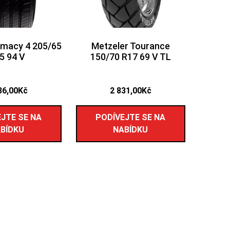
rimacy 4 205/65
Metzeler Tourance
5 94 V
150/70 R17 69 V TL
86,00
Kč
2 831,00
Kč
JTE SE NA
PODÍVEJTE SE NA
BÍDKU
NABÍDKU