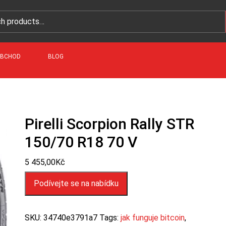
BCHOD
BLOG
Pirelli Scorpion Rally STR
150/70 R18 70 V
5 455,00
Kč
Podívejte se na nabídku
SKU:
34740e3791a7
Tags:
jak funguje bitcoin
,