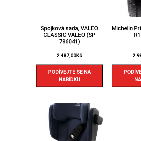
Spojková sada, VALEO
Michelin P
CLASSIC VALEO (SP
R1
786041)
2 487,00
Kč
2 9
PODÍVEJTE SE NA
PODÍVE
NABÍDKU
NA