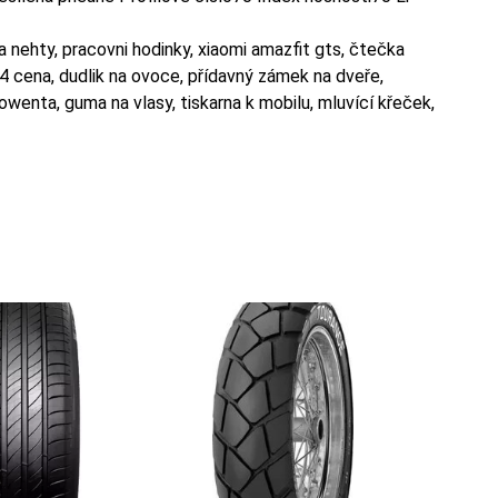
 na nehty, pracovni hodinky, xiaomi amazfit gts, čtečka
14 cena, dudlik na ovoce, přídavný zámek na dveře,
owenta, guma na vlasy, tiskarna k mobilu, mluvící křeček,