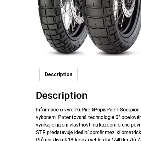
Description
Description
Informace o výrobkuPirelliPopisPirelli Scorpio
výkonem. Patentovaná technologie 0° ocelového 
vynikající jízdní vlastnosti na každém druhu povr
STR představuje ideální poměr mezi kilometri
Průměr diskuR18 Index rychlostiV (240 km/h) Ze