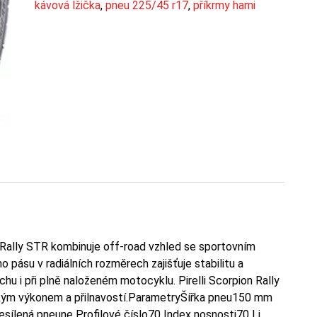
kávová lžička
,
pneu 225/45 r17
,
příkrmy hami
n Rally STR kombinuje off-road vzhled se sportovním
pásu v radiálních rozměrech zajišťuje stabilitu a
chu i při plně naloženém motocyklu. Pirelli Scorpion Rally
ckým výkonem a přilnavostí.ParametryŠířka pneu150 mm
sílená pneune Profilové číslo70 Index nosnosti70 Li