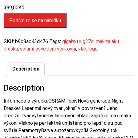
389,00
Kč
Podívejte se na nabídku
SKU:
b9d8ac43d476
Tags:
gigabyte g27q
,
makita aku
bruska
,
solární osvětlení venkovní
,
vlak lego
Description
Description
Informace o výrobkuOSRAMPopisNová generace Night
Breaker Laser má nový tvar „okna“ v povrstvení. Jeho
precizní tvar vytvořený laserovou ablací zajišťuje maximální
výkon. Vlákno je perfektně umístěno pro lepší distribuci
světla.ParametryBarva autožárovkybílá Světelný tok
žárovky1550 lm Sadaano Maximální napětí autožárovky12 V