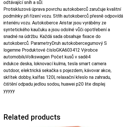
odtávající sníh a sůl.
Protiskluzová úprava povrchu autokoberců zaručuje kvalitní
podmínky při řízení vozu. Střih autokoberců přesně odpovídá
interiéru vozu. Autokoberce Aristar jsou vyráběny ze
syntetického kaučuku a jsou odolné vůči opotřebení a
snadné na údržbu. Každá sada obsahuje fixace do
autokoberců. ParametryDruh autokobercegumový S
logemne Produktové čísloGKA603412 Výrobce
automobiluVolkswagen Počet kusů v sadě4
indukce deska, loknovací kulma, tesla smart camera
outdoor, elektrická sekačka s pojezdem, kávovar akce,
skřítek dobby, kalfas 120l, relaxační křeslo na zahradu,
čištění odpadu jedlou sodou, huawei p20 lite displej
yyyyy
Related products