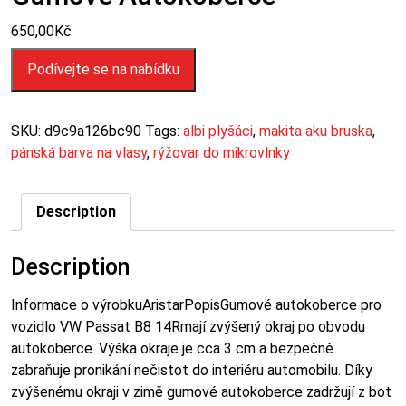
650,00
Kč
Podívejte se na nabídku
SKU:
d9c9a126bc90
Tags:
albi plyšáci
,
makita aku bruska
,
pánská barva na vlasy
,
rýžovar do mikrovlnky
Description
Description
Informace o výrobkuAristarPopisGumové autokoberce pro
vozidlo VW Passat B8 14Rmají zvýšený okraj po obvodu
autokoberce. Výška okraje je cca 3 cm a bezpečně
zabraňuje pronikání nečistot do interiéru automobilu. Díky
zvýšenému okraji v zimě gumové autokoberce zadržují z bot