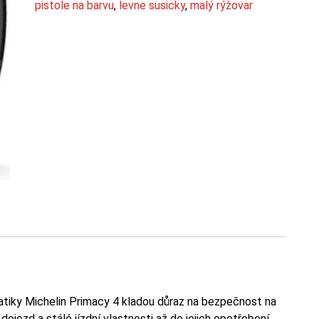
pistole na barvu
,
levne susicky
,
malý rýžovar
tiky Michelin Primacy 4 kladou důraz na bezpečnost na
ojezd a stálé jízdní vlastnosti až do jejich opotřebení.