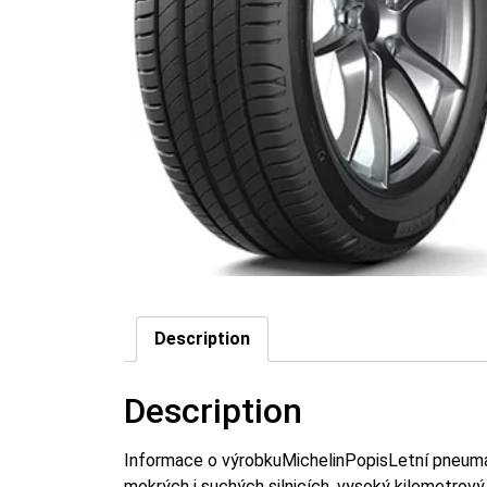
Description
Description
Informace o výrobkuMichelinPopisLetní pneuma
mokrých i suchých silnicích, vysoký kilometrový d