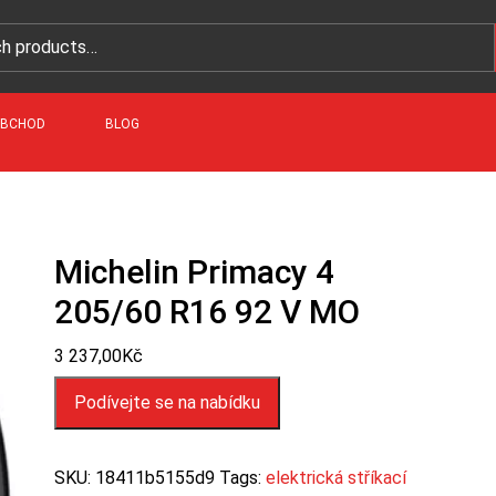
BCHOD
BLOG
Michelin Primacy 4
205/60 R16 92 V MO
3 237,00
Kč
Podívejte se na nabídku
SKU:
18411b5155d9
Tags:
elektrická stříkací