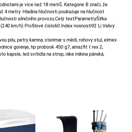
hodnotami je více než 18 metrů. Kategorie B značí, že
ž 4 metry. Hladina hlučnosti poukazuje na hlučnost
 hlučnosti silničního provozu.Celý textParametryŠířka
240 km/h) Profilové číslo60 Index nosnosti92 Li Valivý
u pilu, petry kamna, sterimar s mědí, rohovy stul, elmex
ednice gorenje, hp probook 450 g7, amazfit t rex 2,
 kapsle, led svítidla na strop, nike mikina pánská,