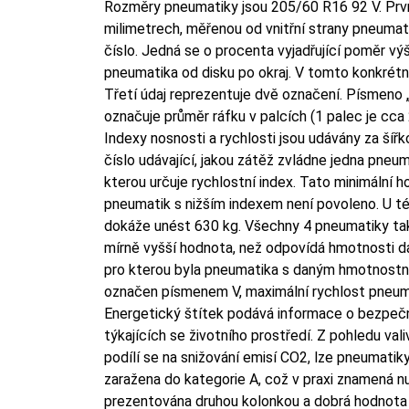
Rozměry pneumatiky jsou 205/60 R16 92 V. První
milimetrech, měřenou od vnitřní strany pneumati
číslo. Jedná se o procenta vyjadřující poměr výšk
pneumatika od disku po okraj. V tomto konkrétn
Třetí údaj reprezentuje dvě označení. Písmeno „
označuje průměr ráfku v palcích (1 palec je cca
Indexy nosnosti a rychlosti jsou udávány za šíř
číslo udávající, jakou zátěž zvládne jedna pneuma
kterou určuje rychlostní index. Tato minimální 
pneumatik s nižším indexem není povoleno. U t
dokáže unést 630 kg. Všechny 4 pneumatiky tak
mírně vyšší hodnota, než odpovídá hmotnosti da
pro kterou byla pneumatika s daným hmotnostní
označen písmenem V, maximální rychlost pneuma
Energetický štítek podává informace o bezpeč
týkajících se životního prostředí. Z pohledu val
podílí se na snižování emisí CO2, lze pneumatik
zaražena do kategorie A, což v praxi znamená nu
prezentována druhou kolonkou a dobrá hodnota 