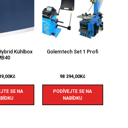
Hybrid Kühlbox
Golemtech Set 1 Profi
MB40
39,00
Kč
98 394,00
Kč
JTE SE NA
PODÍVEJTE SE NA
BÍDKU
NABÍDKU