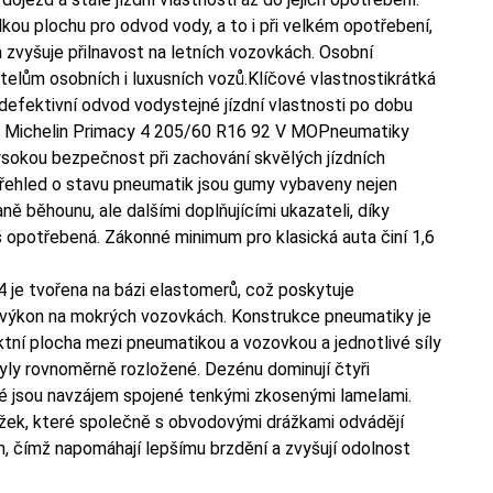
kou plochu pro odvod vody, a to i při velkém opotřebení,
a zvyšuje přilnavost na letních vozovkách. Osobní
telům osobních i luxusních vozů.Klíčové vlastnostikrátká
efektivní odvod vodystejné jízdní vlastnosti po dobu
ky Michelin Primacy 4 205/60 R16 92 V MOPneumatiky
vysokou bezpečnost při zachování skvělých jízdních
 přehled o stavu pneumatik jsou gumy vybaveny nejen
ě běhounu, ale dalšími doplňujícími ukazateli, díky
š opotřebená. Zákonné minimum pro klasická auta činí 1,6
je tvořena na bázi elastomerů, což poskytuje
 výkon na mokrých vozovkách. Konstrukce pneumatiky je
ktní plocha mezi pneumatikou a vozovkou a jednotlivé síly
 byly rovnoměrně rozložené. Dezénu dominují čtyři
é jsou navzájem spojené tenkými zkosenými lamelami.
ážek, které společně s obvodovými drážkami odvádějí
h, čímž napomáhají lepšímu brzdění a zvyšují odolnost