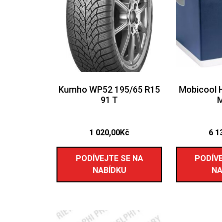
Kumho WP52 195/65 R15
Mobicool 
91 T
1 020,00
Kč
6 1
PODÍVEJTE SE NA
PODÍVE
NABÍDKU
NA