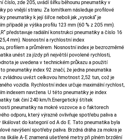
 číslo, zde 205, uvádí šířku běhounu pneumatiky v
ky po vnější stranu. Za lomítkem následuje profilové
y pneumatiky k její šířce neboli jak „vysoká“ je
ím případě je výška profilu 123 mm (60 % z 205 mm).
R“ představuje radiální konstrukci pneumatiky a číslo 16
 25,4 mm). Nosnostní a rychlostní index
kou, profilem a průměrem. Nosnostní index je bezrozměrné
tika unést za jízdy při největší povolené rychlosti,
hodnota je uvedena v technickém průkazu a použití
éto pneumatiky index 92 značí, že jedna pneumatika
 zvládnou uvézt celkovou hmotnost 2,52 tun, což je
ného vozidla. Rychlostní index určuje maximální rychlost,
m indexem navržena. U této pneumatiky je index
tiky tak činí 240 km/h.Energetický štítek
nosti pneumatiky na mokré vozovce a o faktorech
ivého odporu, který výrazně ovlivňuje spotřebu paliva a
y škálovat do kategorií od A do E. Tato pneumatika byla
lové navýšení spotřeby paliva. Brzdná dráha za mokra je
na škále A-E znamená ušetřené metry při plném brzdění