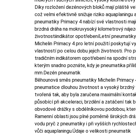
Díky rozložení dezénových bloků mají pláště vel
což velmi efektivně snižuje riziko aquaplaningu 
pneumatiky Primacy 4 nabízí své vlastnosti maji
brzdná dráha na mokruvysoký kilometrový nájezd
životnostiindikátor opotřebeníLetní pneumati
Michelin Primacy 4 pro letní použití poskytují 
vlastností po celou dobu jejich životnosti. Pro
tradičním indikátorem opotřebení na spodní stran
kterým snadno poznáte, kdy je pneumatika příli
mm.Dezén pneumatik
Běhounová směs pneumatiky Michelin Primacy 4 
pneumatice dlouhou životnost a vysoký brzdný
tvořená tak, aby byla zaručena maximální konta
působící při akceleraci, brzdění a zatáčení tak
obvodové drážky s obdélníkovou podobou, kter
Ramenní oblasti jsou plné poměrně širokých dr
vodu pryč z pneumatiky i při vyšších rychlostec
vůči aquaplaningu.Údaje o velikosti pneumatik