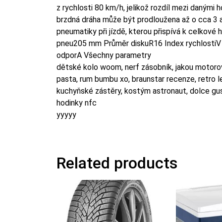
z rychlosti 80 km/h, jelikož rozdíl mezi danými 
brzdná dráha může být prodloužena až o cca 3 a
pneumatiky při jízdě, kterou přispívá k celkové
pneu205 mm Průměr diskuR16 Index rychlostiV (
odporA Všechny parametry
dětské kolo woom, nerf zásobník, jakou motorovo
pasta, rum bumbu xo, braunstar recenze, retro l
kuchyňské zástěry, kostým astronaut, dolce gusto
hodinky nfc
yyyyy
Related products