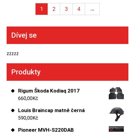
1
2
3
4
→
Dívej se
zzzzz
Produkty
Rigum Škoda Kodiaq 2017
660,00
Kč
Louis Braincap matně černá
590,00
Kč
Pioneer MVH-S220DAB