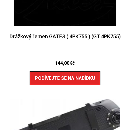
Drážkový řemen GATES ( 4PK755 ) (GT 4PK755)
144,00
Kč
PODÍVEJTE SE NA NABÍDKU