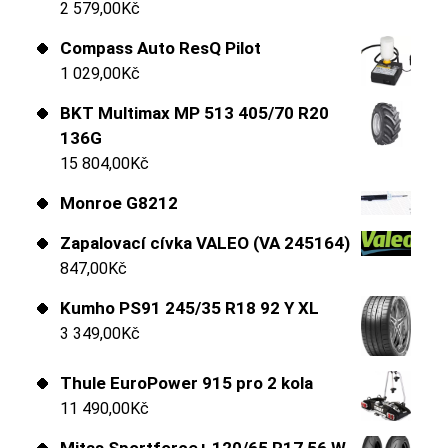
2 579,00
Kč
Compass Auto ResQ Pilot
1 029,00
Kč
BKT Multimax MP 513 405/70 R20
136G
15 804,00
Kč
Monroe G8212
Zapalovací cívka VALEO (VA 245164)
847,00
Kč
Kumho PS91 245/35 R18 92 Y XL
3 349,00
Kč
Thule EuroPower 915 pro 2 kola
11 490,00
Kč
Mitas Sportforce+ 120/65 R17 56 W