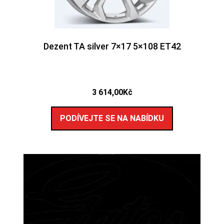
Dezent TA silver 7×17 5×108 ET42
3 614,00
Kč
PODÍVEJTE SE NA NABÍDKU