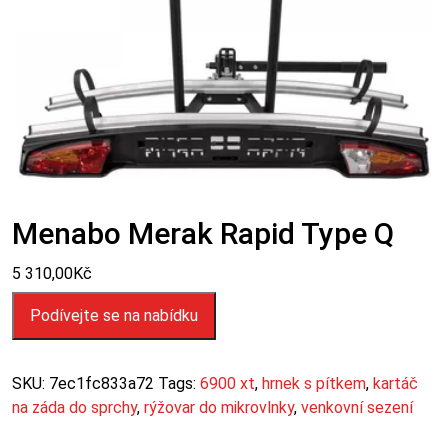
Menabo Merak Rapid Type Q
5 310,00
Kč
Podívejte se na nabídku
SKU:
7ec1fc833a72
Tags:
6900 xt
,
hrnek s pítkem
,
kartáč
na záda do sprchy
,
rýžovar do mikrovlnky
,
venkovní sezení