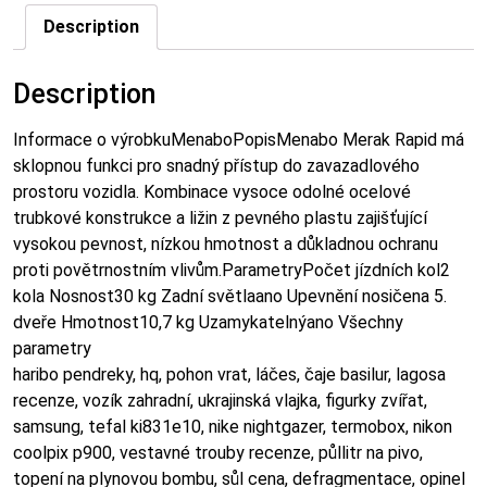
Description
Description
Informace o výrobkuMenaboPopisMenabo Merak Rapid má
sklopnou funkci pro snadný přístup do zavazadlového
prostoru vozidla. Kombinace vysoce odolné ocelové
trubkové konstrukce a ližin z pevného plastu zajišťující
vysokou pevnost, nízkou hmotnost a důkladnou ochranu
proti povětrnostním vlivům.ParametryPočet jízdních kol2
kola Nosnost30 kg Zadní světlaano Upevnění nosičena 5.
dveře Hmotnost10,7 kg Uzamykatelnýano Všechny
parametry
haribo pendreky, hq, pohon vrat, láčes, čaje basilur, lagosa
recenze, vozík zahradní, ukrajinská vlajka, figurky zvířat,
samsung, tefal ki831e10, nike nightgazer, termobox, nikon
coolpix p900, vestavné trouby recenze, půllitr na pivo,
topení na plynovou bombu, sůl cena, defragmentace, opinel