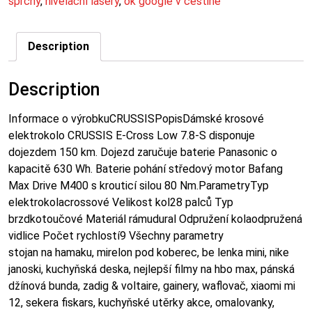
sprchy
,
nivelační lasery
,
ok google v češtině
Description
Description
Informace o výrobkuCRUSSISPopisDámské krosové
elektrokolo CRUSSIS E-Cross Low 7.8-S disponuje
dojezdem 150 km. Dojezd zaručuje baterie Panasonic o
kapacitě 630 Wh. Baterie pohání středový motor Bafang
Max Drive M400 s krouticí silou 80 Nm.ParametryTyp
elektrokolacrossové Velikost kol28 palců Typ
brzdkotoučové Materiál rámudural Odpružení kolaodpružená
vidlice Počet rychlostí9 Všechny parametry
stojan na hamaku, mirelon pod koberec, be lenka mini, nike
janoski, kuchyňská deska, nejlepší filmy na hbo max, pánská
džínová bunda, zadig & voltaire, gainery, waflovač, xiaomi mi
12, sekera fiskars, kuchyňské utěrky akce, omalovanky,