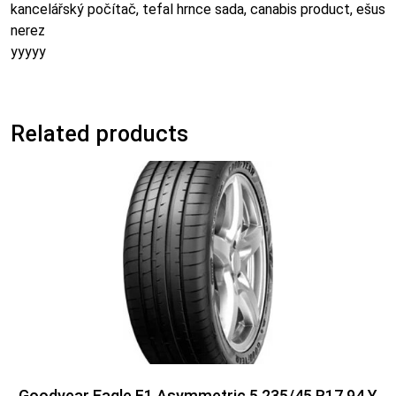
kancelářský počítač, tefal hrnce sada, canabis product, ešus
nerez
yyyyy
Related products
Goodyear Eagle F1 Asymmetric 5 235/45 R17 94 Y