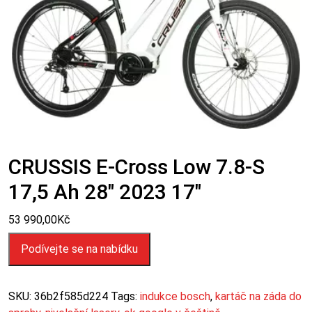
CRUSSIS E-Cross Low 7.8-S
17,5 Ah 28″ 2023 17″
53 990,00
Kč
Podívejte se na nabídku
SKU:
36b2f585d224
Tags:
indukce bosch
,
kartáč na záda do