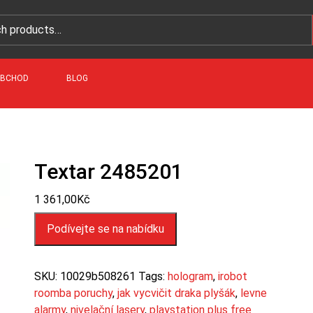
BCHOD
BLOG
Textar 2485201
1 361,00
Kč
Podívejte se na nabídku
SKU:
10029b508261
Tags:
hologram
,
irobot
roomba poruchy
,
jak vycvičit draka plyšák
,
levne
alarmy
,
nivelační lasery
,
playstation plus free