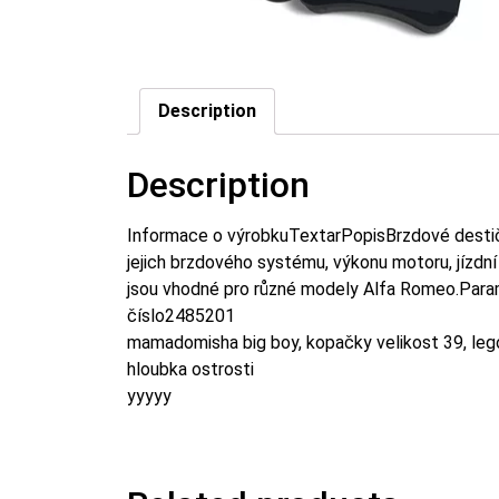
Description
Description
Informace o výrobkuTextarPopisBrzdové destičk
jejich brzdového systému, výkonu motoru, jízdn
jsou vhodné pro různé modely Alfa Romeo.Par
číslo2485201
mamadomisha big boy, kopačky velikost 39, lego
hloubka ostrosti
yyyyy