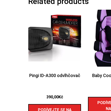
Related products
Pingi ID-A300 odvlhčovač
Baby Coo
390,00
Kč
PODÍVE
NA
PODÍVEJTE SE NA