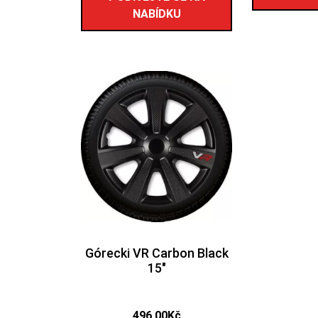
NABÍDKU
Górecki VR Carbon Black
15″
496,00
Kč