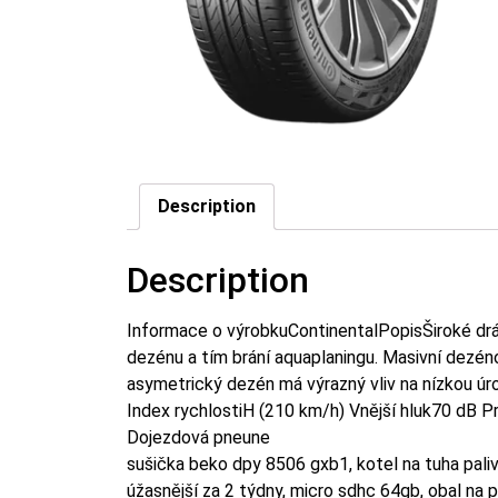
Description
Description
Informace o výrobkuContinentalPopisŠiroké dráž
dezénu a tím brání aquaplaningu. Masivní dezénov
asymetrický dezén má výrazný vliv na nízkou 
Index rychlostiH (210 km/h) Vnější hluk70 dB P
Dojezdová pneune
sušička beko dpy 8506 gxb1, kotel na tuha paliva
úžasnější za 2 týdny, micro sdhc 64gb, obal na 