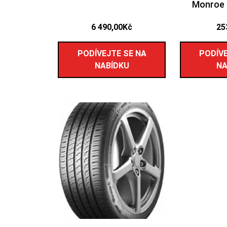
Monroe 
6 490,00
Kč
25
PODÍVEJTE SE NA
PODÍVE
NABÍDKU
NA