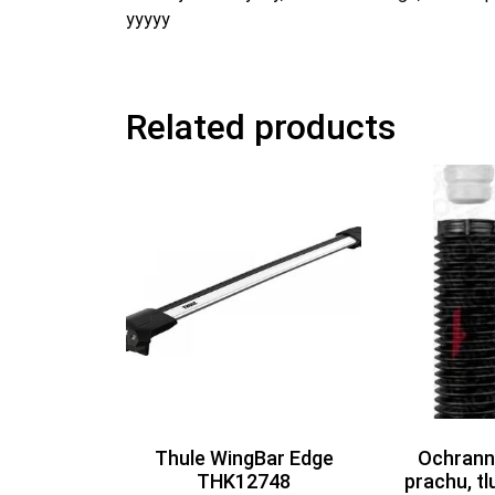
yyyyy
Related products
Thule WingBar Edge
Ochrann
THK12748
prachu, t