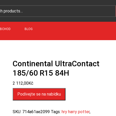
BCHOD
BLOG
Continental UltraContact
185/60 R15 84H
2 112,00
Kč
Podívejte se na nabídku
SKU:
714a61ae2099
Tags:
hry harry potter
,