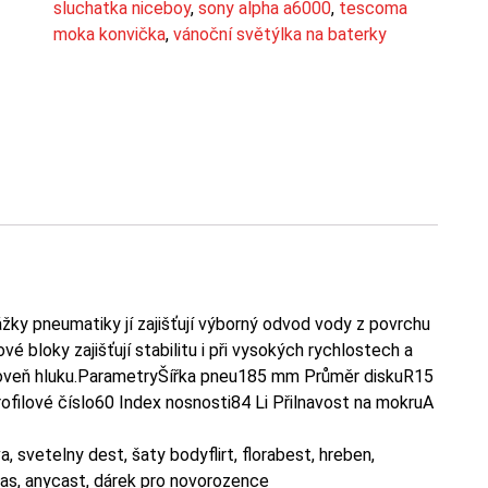
sluchatka niceboy
,
sony alpha a6000
,
tescoma
moka konvička
,
vánoční světýlka na baterky
ky pneumatiky jí zajišťují výborný odvod vody z povrchu
é bloky zajišťují stabilitu i při vysokých rychlostech a
úroveň hluku.ParametryŠířka pneu185 mm Průměr diskuR15
rofilové číslo60 Index nosnosti84 Li Přilnavost na mokruA
, svetelny dest, šaty bodyflirt, florabest, hreben,
pas, anycast, dárek pro novorozence