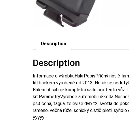
Description
Description
Informace o výrobkuHakrPopisPříčný nosič firm
liftbackem vyrobené od 2013. Nosič se nedotýká
Balení obsahuje kompletní sadu pro tento vůz. tj
kit.ParametryVýrobce automobiluŠkoda Nosno
ps3 cena, tagua, televize dvb t2, svetla do pok
rameno, věčná růže, sonický čistič pleti, syřidlo
yyyyy