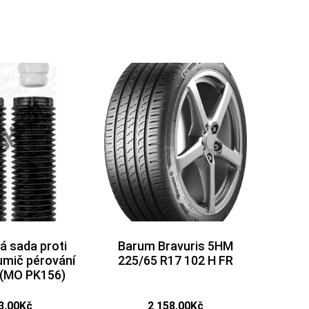
á sada proti
Barum Bravuris 5HM
lumič pérování
225/65 R17 102 H FR
(MO PK156)
3,00
Kč
2 158,00
Kč