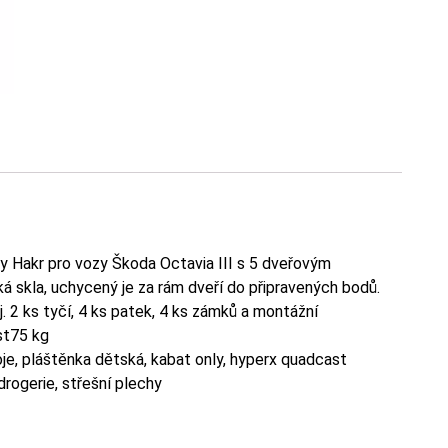
y Hakr pro vozy Škoda Octavia III s 5 dveřovým
 skla, uchycený je za rám dveří do připravených bodů.
. 2 ks tyčí, 4 ks patek, 4 ks zámků a montážní
st75 kg
oje, pláštěnka dětská, kabat only, hyperx quadcast
 drogerie, střešní plechy