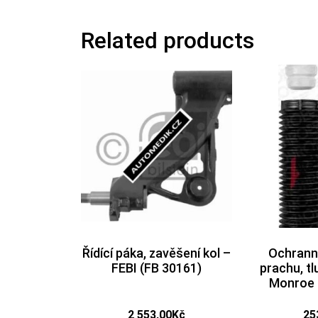
Related products
Řídící páka, zavěšení kol –
Ochrann
FEBI (FB 30161)
prachu, t
Monroe 
2 553,00
Kč
25