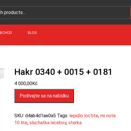
BCHOD
BLOG
Hakr 0340 + 0015 + 0181
4 000,00
Kč
Podívejte se na nabídku
SKU:
d4ab4d1ae0a5
Tags:
lepidlo loctite
,
mi note
10 lite
,
sluchatka niceboy
,
sterka