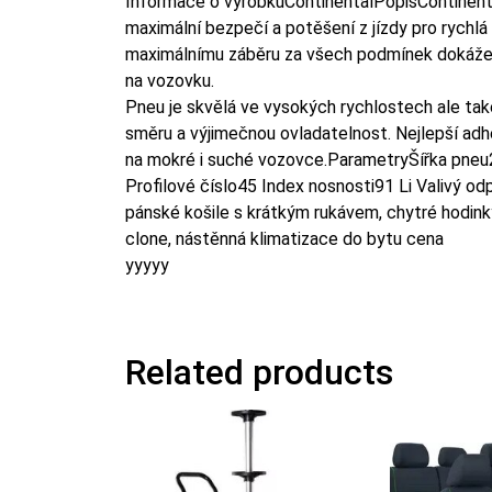
Informace o výrobkuContinentalPopisContinenta
maximální bezpečí a potěšení z jízdy pro rychlá 
maximálnímu záběru za všech podmínek dokáže 
na vozovku.
Pneu je skvělá ve vysokých rychlostech ale tak
směru a výjimečnou ovladatelnost. Nejlepší adhe
na mokré i suché vozovce.ParametryŠířka pneu
Profilové číslo45 Index nosnosti91 Li Valivý o
pánské košile s krátkým rukávem, chytré hodinky
clone, nástěnná klimatizace do bytu cena
yyyyy
Related products