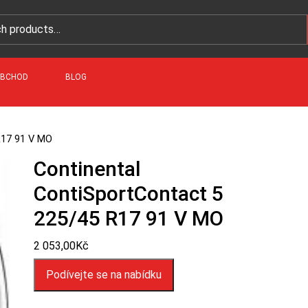
BCHOD
BLOG
R17 91 V MO
Continental
ContiSportContact 5
225/45 R17 91 V MO
2 053,00
Kč
Podívejte se na nabídku