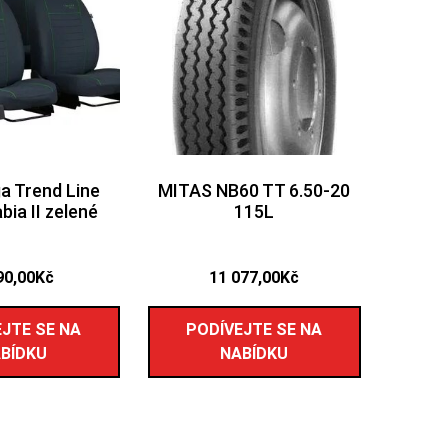
 Trend Line
MITAS NB60 TT 6.50-20
bia II zelené
115L
90,00
Kč
11 077,00
Kč
JTE SE NA
PODÍVEJTE SE NA
BÍDKU
NABÍDKU