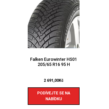
Falken Eurowinter HS01
205/65 R16 95 H
2 691,00
Kč
PODÍVEJTE SE NA
NABÍDKU