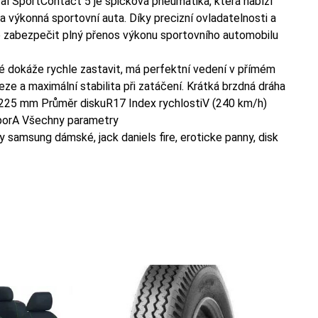
l SportContact 5 je špičková pneumatika, která nabízí
a výkonná sportovní auta. Díky precizní ovladatelnosti a
zabezpečit plný přenos výkonu sportovního automobilu
é dokáže rychle zastavit, má perfektní vedení v přímém
ze a maximální stabilita při zatáčení. Krátká brzdná dráha
225 mm Průměr diskuR17 Index rychlostiV (240 km/h)
dporA Všechny parametry
 samsung dámské, jack daniels fire, eroticke panny, disk