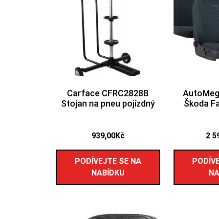
Carface CFRC2828B
AutoMega
Stojan na pneu pojízdný
Škoda Fa
939,00
Kč
2 5
PODÍVEJTE SE NA
PODÍVE
NABÍDKU
NA