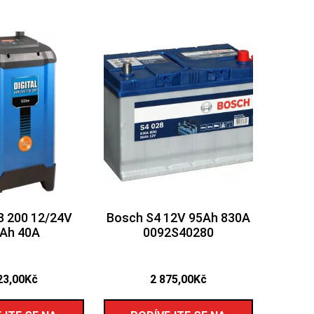
 200 12/24V
Bosch S4 12V 95Ah 830A
Ah 40A
0092S40280
23,00
Kč
2 875,00
Kč