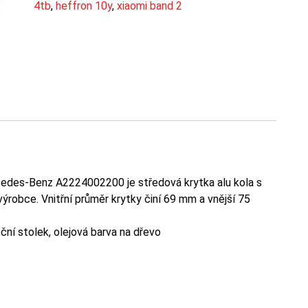
4tb
,
heffron 10y
,
xiaomi band 2
des-Benz A2224002200 je středová krytka alu kola s
robce. Vnitřní průměr krytky činí 69 mm a vnější 75
ční stolek, olejová barva na dřevo