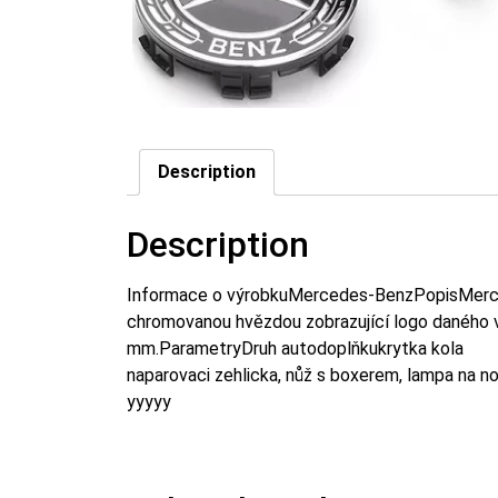
Description
Description
Informace o výrobkuMercedes-BenzPopisMerce
chromovanou hvězdou zobrazující logo daného vý
mm.ParametryDruh autodoplňkukrytka kola
naparovaci zehlicka, nůž s boxerem, lampa na no
yyyyy