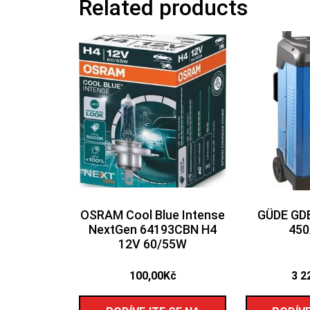
Related products
OSRAM Cool Blue Intense
GÜDE GDB
NextGen 64193CBN H4
450
12V 60/55W
100,00
Kč
3 2