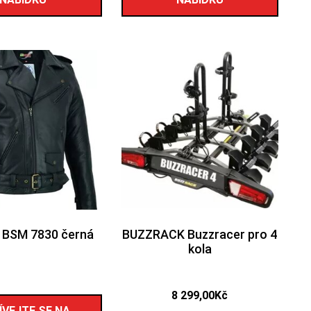
BSM 7830 černá
BUZZRACK Buzzracer pro 4
kola
8 299,00
Kč
ÍVEJTE SE NA