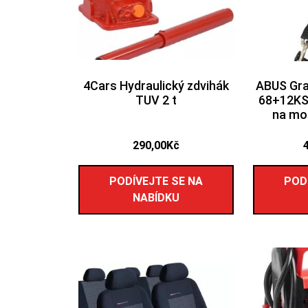
4Cars Hydraulický zdvihák
ABUS Gran
TUV 2 t
68+12KS
na mo
290,00
Kč
PODÍVEJTE SE NA
POD
NABÍDKU