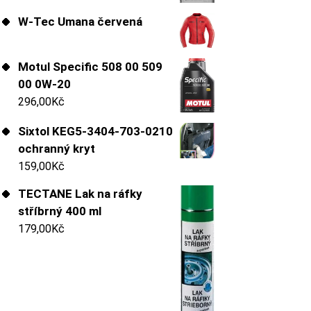
W-Tec Umana červená
Motul Specific 508 00 509
00 0W-20
296,00
Kč
Sixtol KEG5-3404-703-0210
ochranný kryt
159,00
Kč
TECTANE Lak na ráfky
stříbrný 400 ml
179,00
Kč