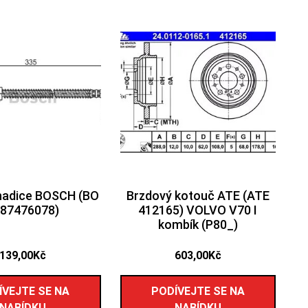
hadice BOSCH (BO
Brzdový kotouč ATE (ATE
87476078)
412165) VOLVO V70 I
kombík (P80_)
139,00
Kč
603,00
Kč
ÍVEJTE SE NA
PODÍVEJTE SE NA
NABÍDKU
NABÍDKU