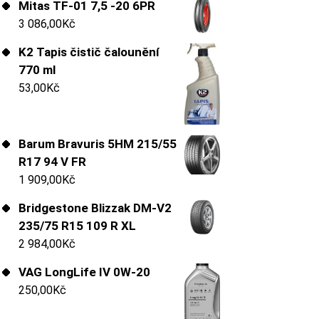
Mitas TF-01 7,5 -20 6PR
3 086,00
Kč
K2 Tapis čistič čalounění
770 ml
53,00
Kč
Barum Bravuris 5HM 215/55
R17 94 V FR
1 909,00
Kč
Bridgestone Blizzak DM-V2
235/75 R15 109 R XL
2 984,00
Kč
VAG LongLife IV 0W-20
250,00
Kč