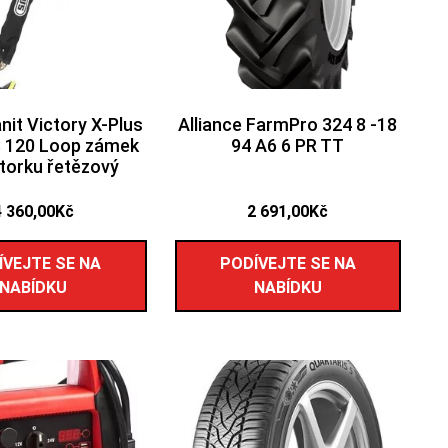
it Victory X-Plus
Alliance FarmPro 324 8 -18
 120 Loop zámek
94 A6 6 PR TT
torku řetězový
4 360,00
Kč
2 691,00
Kč
ÍVEJTE SE NA
PODÍVEJTE SE NA
NABÍDKU
NABÍDKU