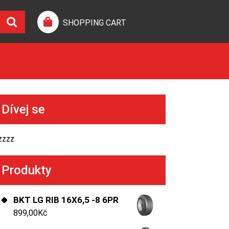
SHOPPING CART
Dívej se
zzzz
Produkty
BKT LG RIB 16X6,5 -8 6PR
899,00
Kč