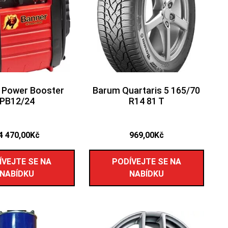
 Power Booster
Barum Quartaris 5 165/70
PB12/24
R14 81 T
4 470,00
Kč
969,00
Kč
ÍVEJTE SE NA
PODÍVEJTE SE NA
NABÍDKU
NABÍDKU