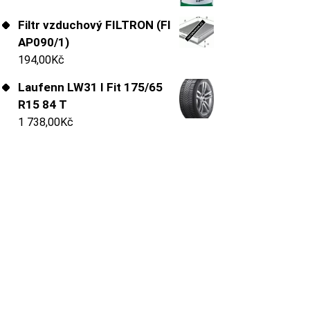
Filtr vzduchový FILTRON (FI
AP090/1)
194,00
Kč
Laufenn LW31 I Fit 175/65
R15 84 T
1 738,00
Kč