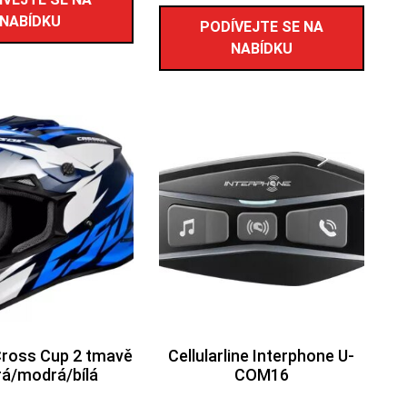
NABÍDKU
PODÍVEJTE SE NA
NABÍDKU
Cross Cup 2 tmavě
Cellularline Interphone U-
á/modrá/bílá
COM16