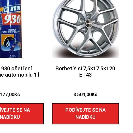
 930 ošetření
Borbet Y si 7,5×17 5×120
ie automobilu 1 l
ET43
177,00
Kč
3 504,00
Kč
ÍVEJTE SE NA
PODÍVEJTE SE NA
NABÍDKU
NABÍDKU