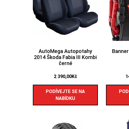
AutoMega Autopotahy
Banner
2014 Škoda Fabia III Kombi
černé
2 390,00
Kč
1
PODÍVEJTE SE NA
POD
NABÍDKU