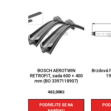
BOSCH AEROTWIN
Brzdová 
RETROFIT, sada 600 + 400
19
mm (BO 3397118907)
463,00
Kč
PODÍVEJTE SE NA
POD
NABÍDKU