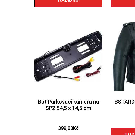
Bst Parkovací kamera na
BSTARD 
SPZ 54,5 x 14,5 cm
399,00
Kč
POD