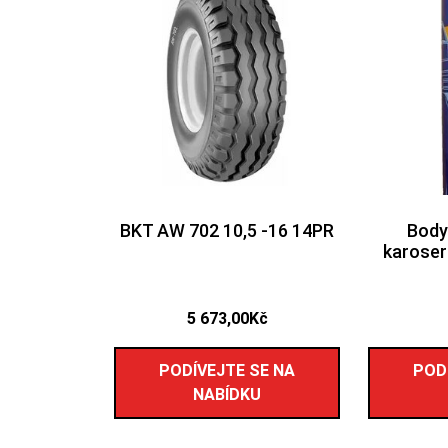
BKT AW 702 10,5 -16 14PR
Body
karoser
5 673,00
Kč
PODÍVEJTE SE NA
POD
NABÍDKU