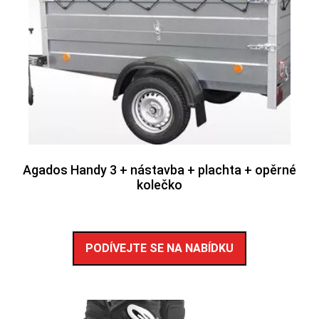
Agados Handy 3 + nástavba + plachta + opěrné
kolečko
PODÍVEJTE SE NA NABÍDKU