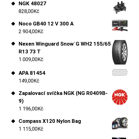
NGK 48027
828,00
Kč
Noco GB40 12 V 300 A
2 904,00
Kč
Nexen Winguard Snow´G WH2 155/65
R13 73 T
1 009,00
Kč
APA 81454
149,00
Kč
Zapalovací svíčka NGK (NG R0409B-
9)
1 196,00
Kč
Compass X120 Nylon Bag
1 115,00
Kč