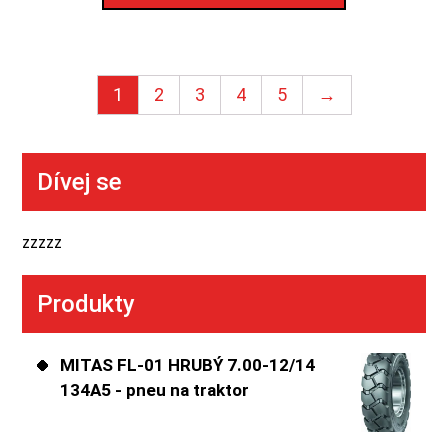
1
2
3
4
5
→
Dívej se
zzzzz
Produkty
MITAS FL-01 HRUBÝ 7.00-12/14
134A5 - pneu na traktor