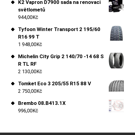
K2 Vapron D7900 sada na renovaci
světlometů
944,00
Kč
Tyfoon Winter Transport 2 195/60
R16 99 T
1 948,00
Kč
Michelin City Grip 2 140/70 -14 68 S
R TL RF
2 130,00
Kč
Tomket Eco 3 205/55 R15 88 V
2 750,00
Kč
Brembo 08.B413.1X
996,00
Kč