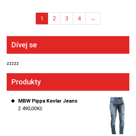
1
2
3
4
→
Dívej se
zzzzz
Produkty
MBW Pippa Kevlar Jeans
2 490,00
Kč