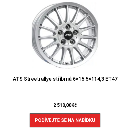
ATS Streetrallye stříbrná 6×15 5×114,3 ET47
2 510,00
Kč
PODÍVEJTE SE NA NABÍDKU