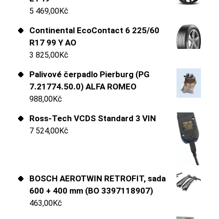
5 469,00
Kč
Continental EcoContact 6 225/60
R17 99 Y AO
3 825,00
Kč
Palivové čerpadlo Pierburg (PG
7.21774.50.0) ALFA ROMEO
988,00
Kč
Ross-Tech VCDS Standard 3 VIN
7 524,00
Kč
BOSCH AEROTWIN RETROFIT, sada
600 + 400 mm (BO 3397118907)
463,00
Kč