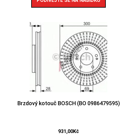
PODÍVEJTE SE NA NABÍDKU
Brzdový kotouč BOSCH (BO 0986479595)
931,00
Kč