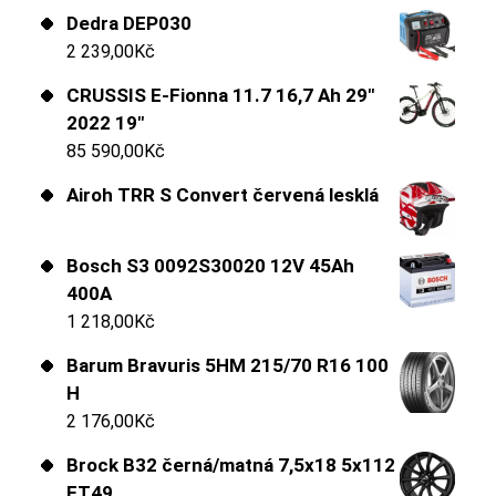
Dedra DEP030
2 239,00
Kč
CRUSSIS E-Fionna 11.7 16,7 Ah 29"
2022 19"
85 590,00
Kč
Airoh TRR S Convert červená lesklá
Bosch S3 0092S30020 12V 45Ah
400A
1 218,00
Kč
Barum Bravuris 5HM 215/70 R16 100
H
2 176,00
Kč
Brock B32 černá/matná 7,5x18 5x112
ET49