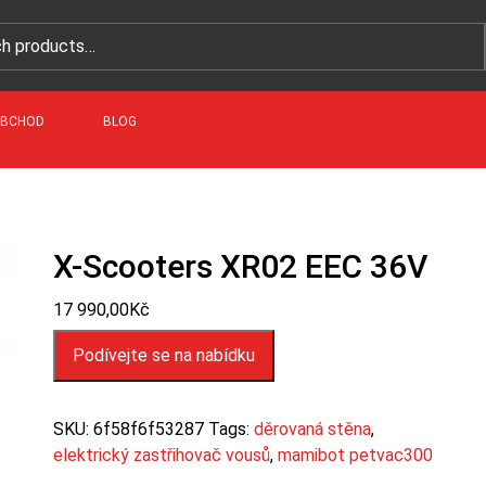
BCHOD
BLOG
X-Scooters XR02 EEC 36V
17 990,00
Kč
Podívejte se na nabídku
SKU:
6f58f6f53287
Tags:
děrovaná stěna
,
elektrický zastřihovač vousů
,
mamibot petvac300