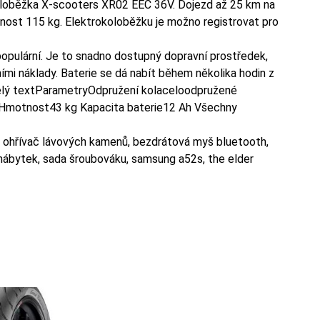
loběžka X-scooters XR02 EEC 36V. Dojezd až 25 km na
snost 115 kg. Elektrokoloběžku je možno registrovat pro
populární. Je to snadno dostupný dopravní prostředek,
ními náklady. Baterie se dá nabít během několika hodin z
Celý textParametryOdpružení kolaceloodpružené
motnost43 kg Kapacita baterie12 Ah Všechny
, ohřívač lávových kamenů, bezdrátová myš bluetooth,
na nábytek, sada šroubováku, samsung a52s, the elder