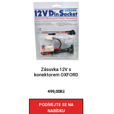
Zásuvka 12V s
konektorem OXFORD
499,00
Kč
PODÍVEJTE SE NA
NABÍDKU