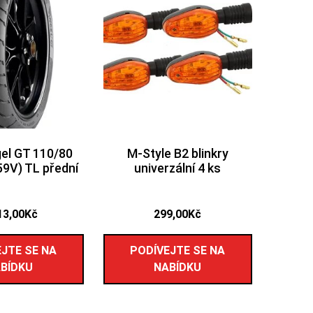
ngel GT 110/80
M-Style B2 blinkry
59V) TL přední
univerzální 4 ks
13,00
Kč
299,00
Kč
JTE SE NA
PODÍVEJTE SE NA
BÍDKU
NABÍDKU