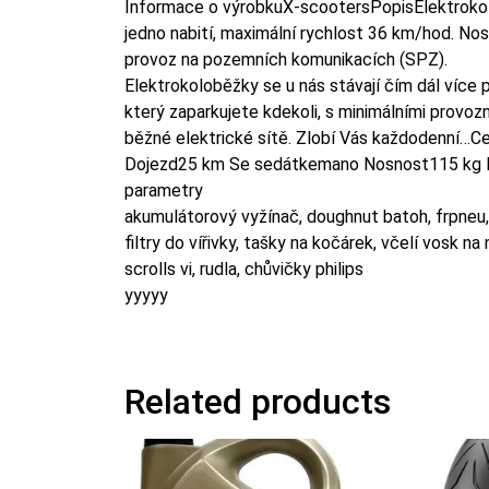
Informace o výrobkuX-scootersPopisElektroko
jedno nabití, maximální rychlost 36 km/hod. No
provoz na pozemních komunikacích (SPZ).
Elektrokoloběžky se u nás stávají čím dál více 
který zaparkujete kdekoli, s minimálními provoz
běžné elektrické sítě. Zlobí Vás každodenní…
Dojezd25 km Se sedátkemano Nosnost115 kg H
parametry
akumulátorový vyžínač, doughnut batoh, frpneu
filtry do vířivky, tašky na kočárek, včelí vosk 
scrolls vi, rudla, chůvičky philips
yyyyy
Related products