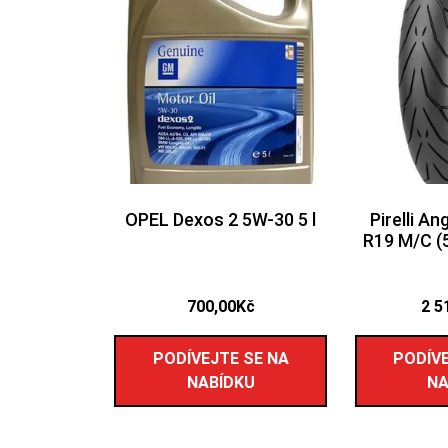
OPEL Dexos 2 5W-30 5 l
Pirelli A
R19 M/C (
700,00
Kč
2 5
PODÍVEJTE SE NA
PODÍVE
NABÍDKU
NA