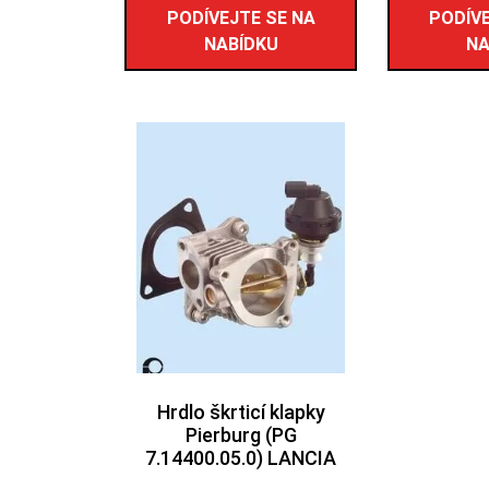
PODÍVEJTE SE NA
PODÍVE
NABÍDKU
NA
Hrdlo škrticí klapky
Pierburg (PG
7.14400.05.0) LANCIA