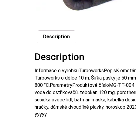
Description
Description
Informace o výrobkuTurboworksPopisK omotání
Turboworks o délce 10 m. Šířka pásky je 50 mm 
800 °C.ParametryProduktové čísloMG-TT-004
voda do ostřikovačů, tebokan 120 mg, porotherm
sušička ovoce lidl, batman maska, kabelka desigua
hračky, dámské dvoudílné plavky, horoskop 202
yyyyy