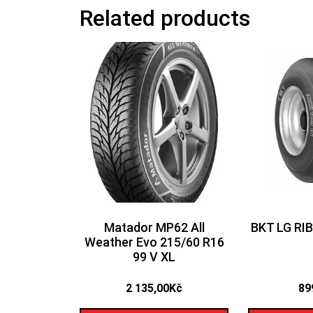
Related products
Matador MP62 All
BKT LG RIB
Weather Evo 215/60 R16
99 V XL
2 135,00
Kč
89