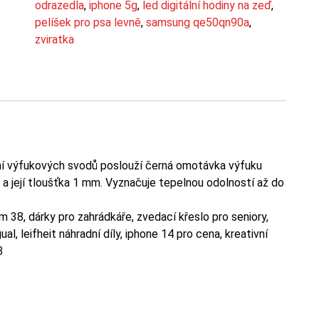
odrazedla
,
iphone 5g
,
led digitální hodiny na zeď
,
pelíšek pro psa levně
,
samsung qe50qn90a
,
zviratka
 výfukových svodů poslouží černá omotávka výfuku
a její tloušťka 1 mm. Vyznačuje tepelnou odolností až do
 38, dárky pro zahrádkáře, zvedací křeslo pro seniory,
l, leifheit náhradní díly, iphone 14 pro cena, kreativní
3