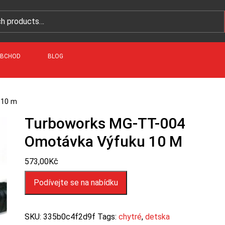
BCHOD
BLOG
 10 m
Turboworks MG-TT-004
Omotávka Výfuku 10 M
573,00
Kč
Podívejte se na nabídku
SKU:
335b0c4f2d9f
Tags:
chytré
,
detska