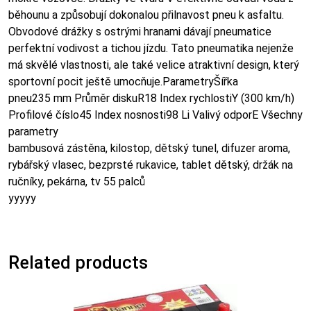
běhounu a způsobují dokonalou přilnavost pneu k asfaltu.
Obvodové drážky s ostrými hranami dávají pneumatice
perfektní vodivost a tichou jízdu. Tato pneumatika nejenže
má skvělé vlastnosti, ale také velice atraktivní design, který
sportovní pocit ještě umocňuje.ParametryŠířka
pneu235 mm Průměr diskuR18 Index rychlostiY (300 km/h)
Profilové číslo45 Index nosnosti98 Li Valivý odporE Všechny
parametry
bambusová zástěna, kilostop, dětský tunel, difuzer aroma,
rybářský vlasec, bezprsté rukavice, tablet dětský, držák na
ručníky, pekárna, tv 55 palců
yyyyy
Related products