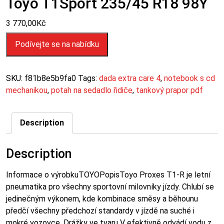
Toyo T1Sport 235/45 R18 98Y
3 770,00
Kč
Podívejte se na nabídku
SKU:
f81b8e5b9fa0
Tags:
dada extra care 4
,
notebook s cd
mechanikou
,
potah na sedadlo řidiče
,
tankový prapor pdf
Description
Description
Informace o výrobkuTOYOPopisToyo Proxes T1-R je letní
pneumatika pro všechny sportovní milovníky jízdy. Chlubí se
jedinečným výkonem, kde kombinace směsy a běhounu
předčí všechny předchozí standardy v jízdě na suché i
mokré vozovce. Drážky ve tvaru V efektivně odvádí vodu z