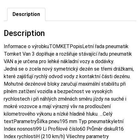
Description
Description
Informace o výrobkuTOMKETPopisLetní řada pneumatik
Tomket Van 3 doplňuje a rozšiřuje stávající řadu pneumatik
VAN a je určena pro lehké nákladní vozy a dodávky.
Jedná se o zcela nový symetrický dezén se třemi drážkami,
které zajišťují rychlý odvod vody z kontaktní části dezénu.
Mohutné dezénové bloky zaručují maximální stabilitu při
plném zatížení vozidla a bezpečnost ve vysokých
rychlostech i při náhlých změnách směru jízdy na suché i
mokré vozovce a mají výrazný vliv na prodloužení
kilometrového výkonu a nízké hladině hluku. …Celý
textParametryŠířka pneu195 mm Typ pneumatikyletní
Index nosnosti99 Li Profilové číslo60 Průměr diskuR16
Index rychlostiH (210 km/h) Všechny parametry