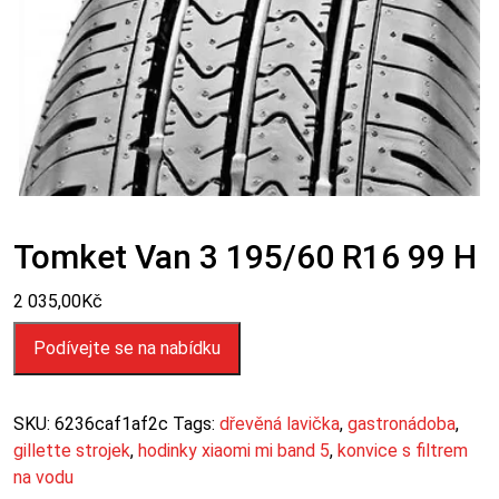
Tomket Van 3 195/60 R16 99 H
2 035,00
Kč
Podívejte se na nabídku
SKU:
6236caf1af2c
Tags:
dřevěná lavička
,
gastronádoba
,
gillette strojek
,
hodinky xiaomi mi band 5
,
konvice s filtrem
na vodu