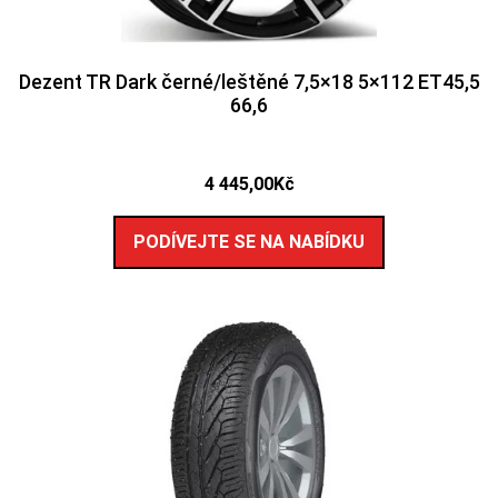
Dezent TR Dark černé/leštěné 7,5×18 5×112 ET45,5
66,6
4 445,00
Kč
PODÍVEJTE SE NA NABÍDKU