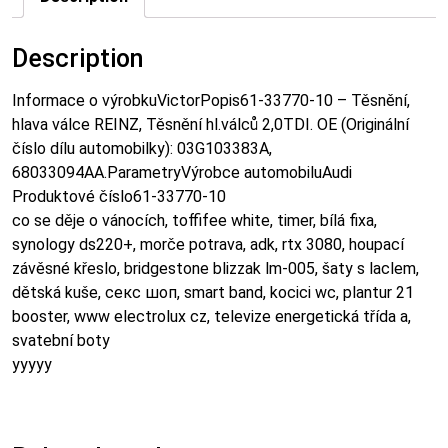
Description
Informace o výrobkuVictorPopis61-33770-10 – Těsnění,
hlava válce REINZ, Těsnění hl.válců 2,0TDI. OE (Originální
číslo dílu automobilky): 03G103383A,
68033094AA.ParametryVýrobce automobiluAudi
Produktové číslo61-33770-10
co se děje o vánocích, toffifee white, timer, bílá fixa,
synology ds220+, morče potrava, adk, rtx 3080, houpací
závěsné křeslo, bridgestone blizzak lm-005, šaty s laclem,
dětská kuše, секс шоп, smart band, kocici wc, plantur 21
booster, www electrolux cz, televize energetická třída a,
svatební boty
yyyyy