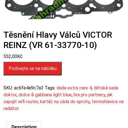
Těsnění Hlavy Válců VICTOR
REINZ (VR 61-33770-10)
552,00
Kč
Podívejte se na nabídku
SKU:
ac6fe4a9c7a3
Tags:
dada extra care 4
,
dětská sada
doktor
,
dolce & gabbana light blue
,
hra pro partnery
,
jak
zapojit wifi router
,
kartáč na záda do sprchy
,
termohlavice na
radiátor
Description