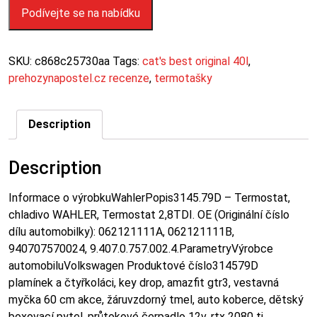
Podívejte se na nabídku
SKU:
c868c25730aa
Tags:
cat's best original 40l
,
prehozynapostel.cz recenze
,
termotašky
Description
Description
Informace o výrobkuWahlerPopis3145.79D – Termostat,
chladivo WAHLER, Termostat 2,8TDI. OE (Originální číslo
dílu automobilky): 062121111A, 062121111B,
940707570024, 9.407.0.757.002.4.ParametryVýrobce
automobiluVolkswagen Produktové číslo314579D
plamínek a čtyřkoláci, key drop, amazfit gtr3, vestavná
myčka 60 cm akce, žáruvzdorný tmel, auto koberce, dětský
boxovací pytel, průtokové čerpadlo 12v, rtx 2080 ti,