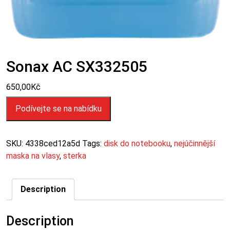
Sonax AC SX332505
650,00
Kč
Podívejte se na nabídku
SKU:
4338ced12a5d
Tags:
disk do notebooku
,
nejúčinnější
maska na vlasy
,
sterka
Description
Description