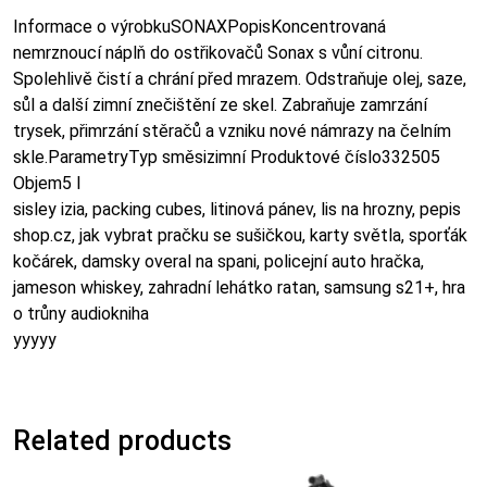
Informace o výrobkuSONAXPopisKoncentrovaná
nemrznoucí náplň do ostřikovačů Sonax s vůní citronu.
Spolehlivě čistí a chrání před mrazem. Odstraňuje olej, saze,
sůl a další zimní znečištění ze skel. Zabraňuje zamrzání
trysek, přimrzání stěračů a vzniku nové námrazy na čelním
skle.ParametryTyp směsizimní Produktové číslo332505
Objem5 l
sisley izia, packing cubes, litinová pánev, lis na hrozny, pepis
shop.cz, jak vybrat pračku se sušičkou, karty světla, sporťák
kočárek, damsky overal na spani, policejní auto hračka,
jameson whiskey, zahradní lehátko ratan, samsung s21+, hra
o trůny audiokniha
yyyyy
Related products