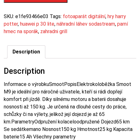
SKU:
e1fe93466e03
Tags:
fotoaparát digitální
,
hry harry
potter
,
huawei p 30 lite
,
náhradní láhev sodastream
,
parní
hrnec na sporák
,
zahradni grill
Description
Description
Informace o výrobkuSmootPopisElektrokoloběžka Smoot
M9 je ideální pro náročné uživatele, kteří si rádi dopřejí
komfort při jízdě. Díky silnému motoru a baterii dosahuje
nosnosti až 150 kg. Je určená na dlouhé cesty do práce,
schůzky či na výlety, jelikož její dojezd je až 65
km.ParametryOdpružení kolaceloodpružené Dojezd65 km
Se sedátkemano Nosnost150 kg Hmotnost25 kg Kapacita
baterie15 Ah Všechny parametry