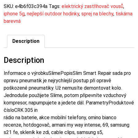
SKU:
e4b6f03c394a
Tags:
elektrický zastřihovač vousů
,
iphone 5g
,
nejlepší outdoor hodinky
,
sprej na blechy
,
tiskárna
barevná
Description
Description
Informace o výrobkuSlimePopisSlim Smart Repair sada pro
opravu pneumatik je nejrychlejší postup při opravě
poškozené pneumatiky. Už nemusíte demontovat kolo.
Jednoduše použijete Slime, potom připevníte vzduchový
kompresor, napumpujete a jedete dál. ParametryProduktové
čísloCRK 305 in
rádio na baterie, akce mobilní telefony, omino bianco
recenze, hotdogovač, armani my way intense, 69, samsung
s21 fe, skleník ke zdi, cable clips, samsung s5,