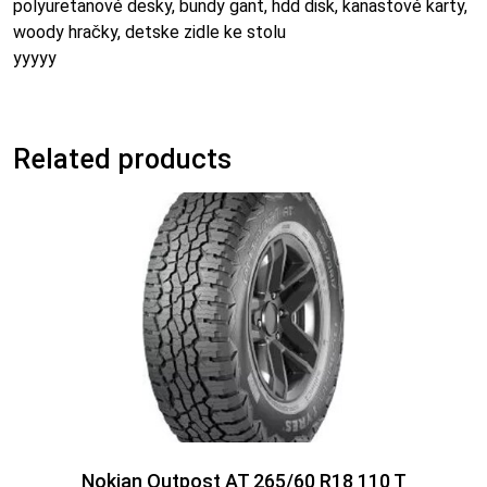
polyuretanové desky, bundy gant, hdd disk, kanastové karty,
woody hračky, detske zidle ke stolu
yyyyy
Related products
Nokian Outpost AT 265/60 R18 110 T