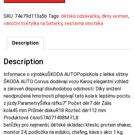
SKU:
74e79d113a5b
Tags:
dětská odsávačka
,
dkny women
,
vánoční světýlka na baterky
,
vestavna vinoteka
Description
Description
Informace o výrobkuŠKODA AUTOPopisKola z lehké slitiny
ŠKODA AUTO Corvus dodávají vozu Karoq elegantní vzhled
a zároveň disponují dlouhodobou odolností. Díky snížení
neodpružené hmotnosti přispívají tato kola k lepšímu pocitu
z jízdy.ParametryŠířka ráfku7″ Počet děr7 děr Zális
kola45 mm Průměr diskuR18 Rozteč děr112 mm
Produktové číslo57A071498M FL8
batůžky pro nejmenší, dětské skládací křeslo, protein shaker,
monitor 24, podložka na indukci, chafing, káva v akci 1 kg,