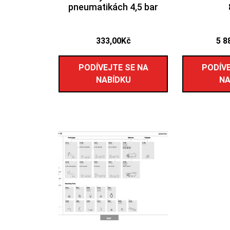
pneumatikách 4,5 bar
333,00
Kč
5 8
PODÍVEJTE SE NA
PODÍVE
NABÍDKU
NA