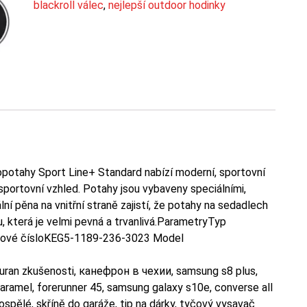
blackroll válec
,
nejlepší outdoor hodinky
opotahy Sport Line+ Standard nabízí moderní, sportovní
 sportovní vzhled. Potahy jsou vybaveny speciálními,
ní pěna na vnitřní straně zajistí, že potahy na sedadlech
, která je velmi pevná a trvanlivá.ParametryTyp
ktové čísloKEG5-1189-236-3023 Model
jacuran zkušenosti, канефрон в чехии, samsung s8 plus,
 karamel, forerunner 45, samsung galaxy s10e, converse all
ospělé, skříně do garáže, tip na dárky, tyčový vysavač