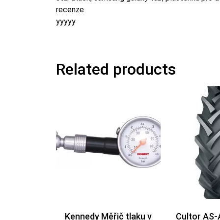
recenze
yyyyy
Related products
Kennedy Měřič tlaku v
Cultor AS-