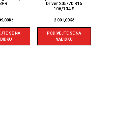
8PR
Driver 205/70 R15
106/104 S
89,00
Kč
2 001,00
Kč
JTE SE NA
PODÍVEJTE SE NA
BÍDKU
NABÍDKU