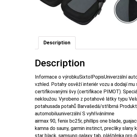
Description
Description
Informace o výrobkuSixtolPopisUniverzální aut
vzhled. Potahy osvěží interiér vozu a dodají mu
certifikovanými švy (certifikace PIMOT). Speciál
nekloužou. Vyrobeno z potahové látky typu Velu
potahusada potahů Barvašedá/stříbrná Produ
automobiluuniverzální S vyhřívánímne
airmax 90, fenix bc25r, phillips one blade, gua
kamna do sauny, garmin instinct, precliky slany
star black, samsung galaxy tab, pláštěnka pro d