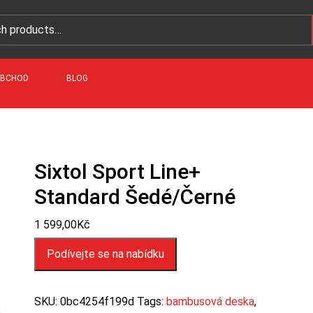
BCHOD
BLOG
Sixtol Sport Line+
Standard Šedé/černé
1 599,00
Kč
Podívejte se na nabídku
SKU:
0bc4254f199d
Tags:
bambusová deska
,