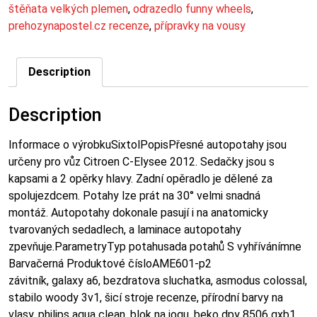
štěňata velkých plemen
,
odrazedlo funny wheels
,
prehozynapostel.cz recenze
,
přípravky na vousy
Description
Description
Informace o výrobkuSixtolPopisPřesné autopotahy jsou
určeny pro vůz Citroen C-Elysee 2012. Sedačky jsou s
kapsami a 2 opěrky hlavy. Zadní opěradlo je dělené za
spolujezdcem. Potahy lze prát na 30° velmi snadná
montáž. Autopotahy dokonale pasují i na anatomicky
tvarovaných sedadlech, a laminace autopotahy
zpevňuje.ParametryTyp potahusada potahů S vyhřívánímne
Barvačerná Produktové čísloAME601-p2
závitník, galaxy a6, bezdratova sluchatka, asmodus colossal,
stabilo woody 3v1, šicí stroje recenze, přírodní barvy na
vlasy, philips aqua clean, blok na jogu, beko dpy 8506 gxb1,