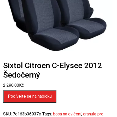
Sixtol Citroen C-Elysee 2012
Šedočerný
2 290,00
Kč
Podívejte se na nabídku
SKU:
7c163b36937e
Tags:
bosa na cvičení
,
granule pro