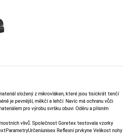
eriál složený z mikrovláken, které jsou tisíckrát tenčí
méně je pevnější, měkčí a lehčí. Navíc má ochranu vůči
 materiálem pro výrobu svršku obuvi. Oděru a plísním
rnostních vlivů. Společnost Goretex testovala vzorky
extParametryUrčeníunisex Reflexní prvkyne Velikost nohy