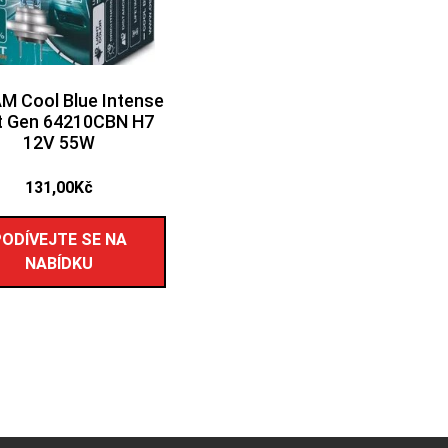
M Cool Blue Intense
t Gen 64210CBN H7
12V 55W
131,00
Kč
PODÍVEJTE SE NA
NABÍDKU