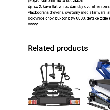
(EU)39 Materiál moto obuvikůže
dji rsc 2, káva flat white, damsky overal na span
vlackodraha drevena, světelný meč star wars, al
bojovnice chov, buxton btw 8800, detske zidle 
yyyyy
Related products