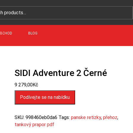
BCHOD
BLOG
SIDI Adventure 2 Černé
9 279,00
Kč
Podívejte se na nabídku
SKU:
998460eb0da6
Tags:
panske retizky
,
přehoz
,
tankový prapor pdf