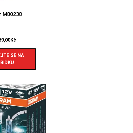
r M80238
69,00
Kč
JTE SE NA
BÍDKU