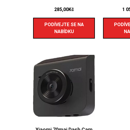
285,00
Kč
1 0
PODÍVEJTE SE NA
PODÍVE
NABÍDKU
NA
Xiaomi 70mai Dash Cam