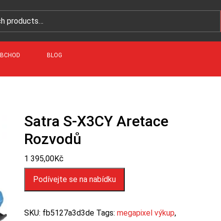
BCHOD
BLOG
Satra S-X3CY Aretace
Rozvodů
1 395,00
Kč
Podívejte se na nabídku
SKU:
fb5127a3d3de
Tags:
megapixel výkup
,