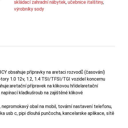
skládací zahradní nábytek
,
učebnice italštiny
,
výrobníky sody
Y obsahuje přípravky na aretaci rozvodů (časování)
ory 1.0 12v, 1.2, 1.4 TSI/TFSI/TGI vozidel koncernu
uje:aretační přípravek na klikovou hřídelaretační
 napínací kladkušroub na zajištěné klikové
i, nepromokavý obal na mobil, tovární nastavení telefonu,
tka usb c, pipi dlouhá punčocha, kancelarske aplikace, sítě