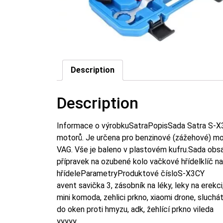
Description
Description
Informace o výrobkuSatraPopisSada Satra S-X3C
motorů. Je určena pro benzinové (zážehové) mot
VAG. Vše je baleno v plastovém kufru.Sada obsah
přípravek na ozubené kolo vačkové hřídelklíč na
hřídeleParametryProduktové čísloS-X3CY
avent savička 3, zásobník na léky, leky na erekc
mini komoda, zehlici prkno, xiaomi drone, sluchá
do oken proti hmyzu, adk, žehlící prkno vileda
yyyyy