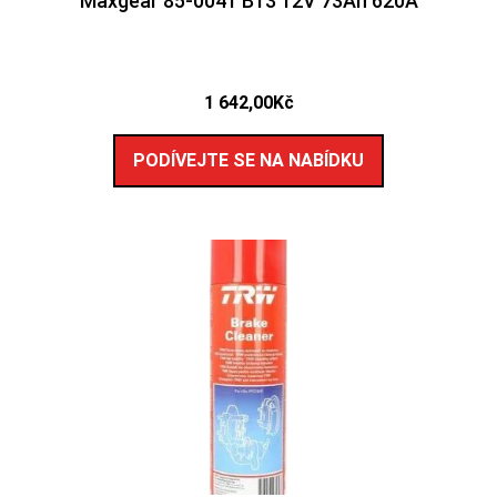
Maxgear 85-0041 B13 12V 73Ah 620A
1 642,00
Kč
PODÍVEJTE SE NA NABÍDKU