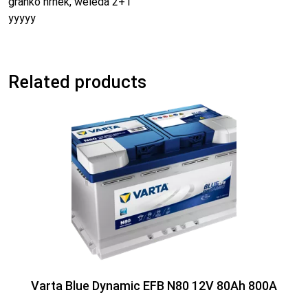
granko hrnek, weleda 2+1
yyyyy
Related products
Varta Blue Dynamic EFB N80 12V 80Ah 800A