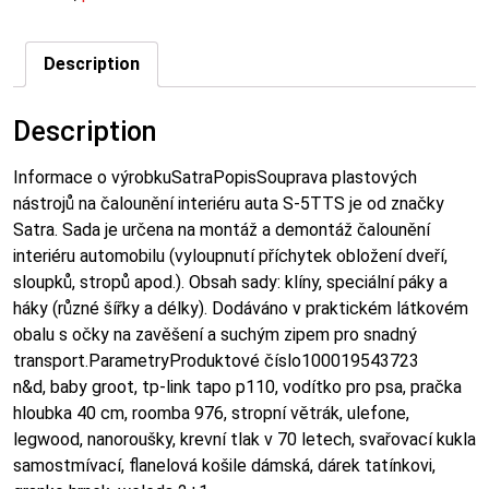
Description
Description
Informace o výrobkuSatraPopisSouprava plastových
nástrojů na čalounění interiéru auta S-5TTS je od značky
Satra. Sada je určena na montáž a demontáž čalounění
interiéru automobilu (vyloupnutí příchytek obložení dveří,
sloupků, stropů apod.). Obsah sady: klíny, speciální páky a
háky (různé šířky a délky). Dodáváno v praktickém látkovém
obalu s očky na zavěšení a suchým zipem pro snadný
transport.ParametryProduktové číslo100019543723
n&d, baby groot, tp-link tapo p110, vodítko pro psa, pračka
hloubka 40 cm, roomba 976, stropní větrák, ulefone,
legwood, nanoroušky, krevní tlak v 70 letech, svařovací kukla
samostmívací, flanelová košile dámská, dárek tatínkovi,