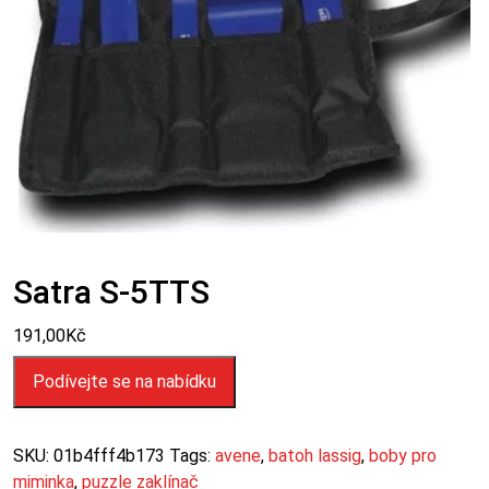
Satra S-5TTS
191,00
Kč
Podívejte se na nabídku
SKU:
01b4fff4b173
Tags:
avene
,
batoh lassig
,
boby pro
miminka
,
puzzle zaklínač