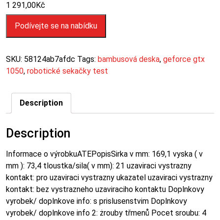
1 291,00
Kč
Podívejte se na nabídku
SKU:
58124ab7afdc
Tags:
bambusová deska
,
geforce gtx
1050
,
robotické sekačky test
Description
Description
Informace o výrobkuATEPopisSirka v mm: 169,1 vyska ( v
mm ): 73,4 tloustka/sila( v mm): 21 uzaviraci vystrazny
kontakt: pro uzaviraci vystrazny ukazatel uzaviraci vystrazny
kontakt: bez vystrazneho uzaviraciho kontaktu Doplnkovy
vyrobek/ doplnkove info: s prislusenstvim Doplnkovy
vyrobek/ doplnkove info 2: żrouby třmenů Pocet sroubu: 4