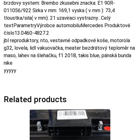
brzdovy system: Brembo zkusebni znacka: E1 90R-
011056/922 Sirka v mm: 169,1 vyska ( v mm ): 73,4
tloustka/sila( v mm): 21 uzaviraci vystrazny…Celý
textParametryVýrobce automobiluMercedes Produktové
číslo13.0460-4827.2
jbl reproduktory, nto, vestavné odpadkové koše, motorola
g32, lovela, lidl vakuovačka, meater bezdrátový teploměr na
maso, lahev na šlehačku, f1 2018, takis blue, pánská bunda
nike
yyyyy
Related products