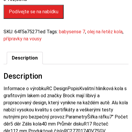
Podívejte se na nabídku
SKU:
64f5a75271ed
Tags:
babysense 7
,
olej na řetěz kola
,
přípravky na vousy
Description
Description
Informace o výrobkuRC DesignPopisKvalitní hliníková kola s
grafitovým lakem od značky Brock mají líbivý a
propracovaný design, který vynikne na každém autě. Alu kola
nabízí vysokou kvalitu s certifikáty a veškerými testy
nutnými pro bezpečný provoz.ParametryŠířka ráfku7″ Počet
děr5 děr Zális kola40 mm Průměr diskuR17 Rozteč
děr112 mm Produktové čísloRC27701740V7SGV