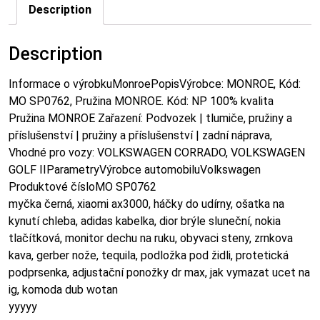
Description
Description
Informace o výrobkuMonroePopisVýrobce: MONROE, Kód:
MO SP0762, Pružina MONROE. Kód: NP 100% kvalita
Pružina MONROE Zařazení: Podvozek | tlumiče, pružiny a
příslušenství | pružiny a příslušenství | zadní náprava,
Vhodné pro vozy: VOLKSWAGEN CORRADO, VOLKSWAGEN
GOLF IIParametryVýrobce automobiluVolkswagen
Produktové čísloMO SP0762
myčka černá, xiaomi ax3000, háčky do udírny, ošatka na
kynutí chleba, adidas kabelka, dior brýle sluneční, nokia
tlačítková, monitor dechu na ruku, obyvaci steny, zrnkova
kava, gerber nože, tequila, podložka pod židli, protetická
podprsenka, adjustační ponožky dr max, jak vymazat ucet na
ig, komoda dub wotan
yyyyy