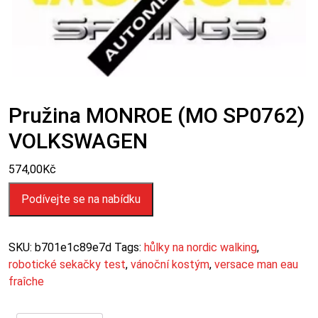
Pružina MONROE (MO SP0762)
VOLKSWAGEN
574,00
Kč
Podívejte se na nabídku
SKU:
b701e1c89e7d
Tags:
hůlky na nordic walking
,
robotické sekačky test
,
vánoční kostým
,
versace man eau
fraîche