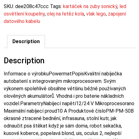
SKU:
dee208c47ccc
Tags:
kartáček na zuby sonický
,
led
osvětlení koupelny
,
olej na řetěz kola
,
vlak lego
,
zapojení
datového kabelu
Description
Description
Informace o výrobkuPowermatPopisKvalitní nabíječka
autobaterií s integrovaným mikroprocesorem. Svým
výkonem spolehlivě obsáhne většinu běžně používaných
olověných akumulátorů. Vhodná i pro baterie nákladních
vozidel.ParametryNabíjecí napětí12/24 V Mikroprocesorano
Maximální nabíjecí proud10 A Produktové čísloPM-PM-50B
okrasné ztracené bednění, infrasauna, stolní kutr, jak
odnaučit psa štěkat když je sám doma, robot sekačka,
kusové koberce, popelavá blond, uis, oculus 2, nejlepší