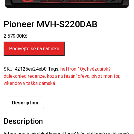
Pioneer MVH-S220DAB
2 579,00
Kč
Podívejte se na nabídku
SKU:
42125ea24eb0
Tags:
heffron 10y
,
hvězdářský
dalekohled recenze
,
koza na řezání dřeva
,
pivot monitor
,
víkendová taška dámská
Description
Description
Informace o výrobkuPioneerPopisVaše oblíbené rozhlasové