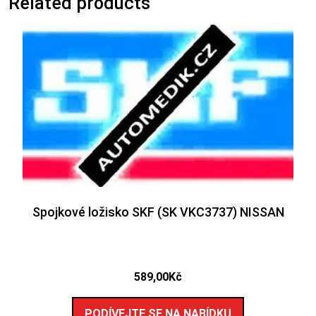
Related products
Spojkové ložisko SKF (SK VKC3737) NISSAN
589,00
Kč
PODÍVEJTE SE NA NABÍDKU