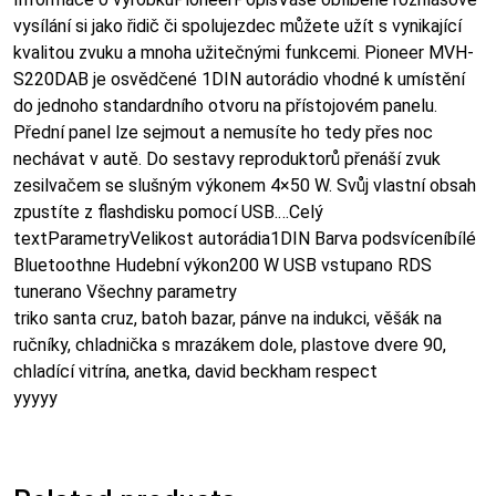
vysílání si jako řidič či spolujezdec můžete užít s vynikající
kvalitou zvuku a mnoha užitečnými funkcemi. Pioneer MVH-
S220DAB je osvědčené 1DIN autorádio vhodné k umístění
do jednoho standardního otvoru na přístojovém panelu.
Přední panel lze sejmout a nemusíte ho tedy přes noc
nechávat v autě. Do sestavy reproduktorů přenáší zvuk
zesilvačem se slušným výkonem 4×50 W. Svůj vlastní obsah
zpustíte z flashdisku pomocí USB.…Celý
textParametryVelikost autorádia1DIN Barva podsvíceníbílé
Bluetoothne Hudební výkon200 W USB vstupano RDS
tunerano Všechny parametry
triko santa cruz, batoh bazar, pánve na indukci, věšák na
ručníky, chladnička s mrazákem dole, plastove dvere 90,
chladící vitrína, anetka, david beckham respect
yyyyy