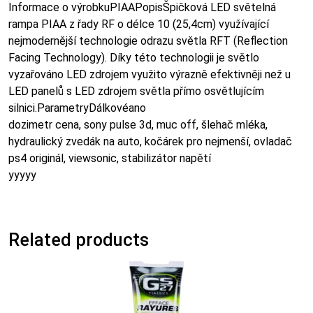
Informace o výrobkuPIAAPopisŠpičková LED světelná
rampa PIAA z řady RF o délce 10 (25,4cm) využívající
nejmodernější technologie odrazu světla RFT (Reflection
Facing Technology). Díky této technologii je světlo
vyzařováno LED zdrojem využito výrazně efektivněji než u
LED panelů s LED zdrojem světla přímo osvětlujícím
silnici.ParametryDálkovéano
dozimetr cena, sony pulse 3d, muc off, šlehač mléka,
hydraulický zvedák na auto, kočárek pro nejmenší, ovladač
ps4 originál, viewsonic, stabilizátor napětí
yyyyy
Related products