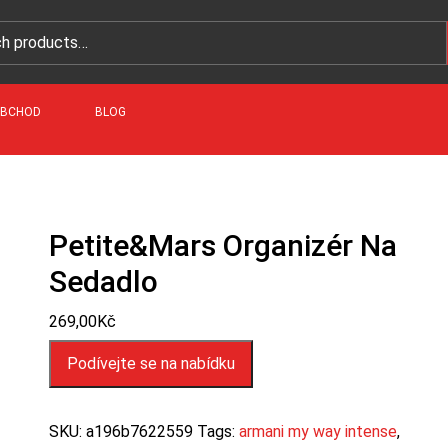
BCHOD
BLOG
Petite&Mars Organizér Na
Sedadlo
269,00
Kč
Podívejte se na nabídku
SKU:
a196b7622559
Tags:
armani my way intense
,