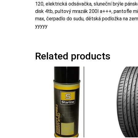
120, elektrická odsávačka, sluneční brýle pánsk
disk 4tb, pultový mrazák 200l a+++, pantofle m
max, čerpadlo do sudu, dětská podložka na zem,
yyyyy
Related products