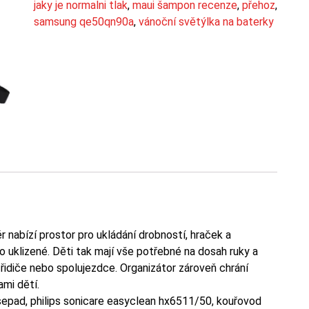
jaky je normalni tlak
,
maui šampon recenze
,
přehoz
,
samsung qe50qn90a
,
vánoční světýlka na baterky
nabízí prostor pro ukládání drobností, hraček a
 uklizené. Děti tak mají vše potřebné na dosah ruky a
 řidiče nebo spolujezdce. Organizátor zároveň chrání
mi dětí.
usepad, philips sonicare easyclean hx6511/50, kouřovod