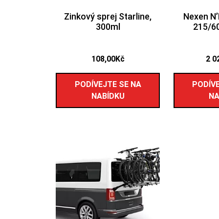
Zinkový sprej Starline,
Nexen N’
300ml
215/6
108,00
Kč
2 0
PODÍVEJTE SE NA
PODÍVE
NABÍDKU
NA