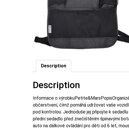
Description
Description
Informace o výrobkuPetite&MarsPopisOrganizér 
občerstvení, čímž pomáhá udržovat vaše vozidlo
pod kontrolou. Jednoduše jej připojte k sedadlu
přední sedadlo před znečištěním špinavými bota
auto na dálkové ovládání pro děti od 6 let, mo