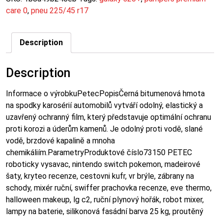
care 0
,
pneu 225/45 r17
Description
Description
Informace o výrobkuPetecPopisČerná bitumenová hmota
na spodky karosérií automobilů vytváří odolný, elastický a
uzavřený ochranný film, který představuje optimální ochranu
proti korozi a úderům kamenů. Je odolný proti vodě, slané
vodě, brzdové kapalině a mnoha
chemikáliím.ParametryProduktové číslo73150 PETEC
roboticky vysavac, nintendo switch pokemon, madeirové
šaty, kryteo recenze, cestovni kufr, vr brýle, zábrany na
schody, mixér ruční, swiffer prachovka recenze, eve thermo,
halloween makeup, lg c2, ruční plynový hořák, robot mixer,
lampy na baterie, silikonová fasádní barva 25 kg, proutěný