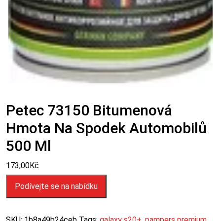
Petec 73150 Bitumenová
Hmota Na Spodek Automobilů
500 Ml
173,00
Kč
Podívejte se na nabídku
SKU:
1b8a49b24ceb
Tags:
galaxy s20+
,
pampers premium